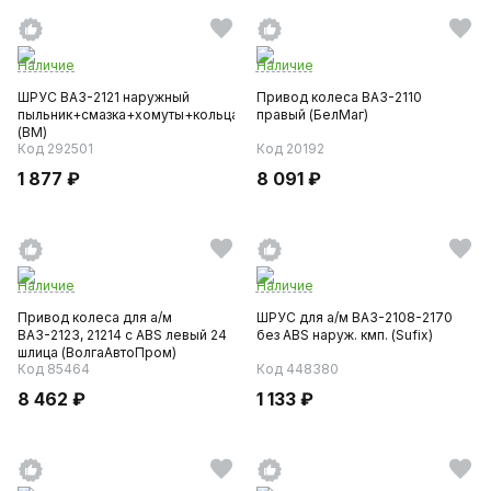
Наличие
Наличие
ШРУС ВАЗ-2121 наружный
Привод колеса ВАЗ-2110
пыльник+смазка+хомуты+кольца
правый (БелМаг)
(BM)
Код 292501
Код 20192
1 877 ₽
8 091 ₽
Наличие
Наличие
Привод колеса для а/м
ШРУС для а/м ВАЗ-2108-2170
ВАЗ-2123, 21214 с ABS левый 24
без АВS наруж. кмп. (Sufix)
шлица (ВолгаАвтоПром)
Код 85464
Код 448380
8 462 ₽
1 133 ₽