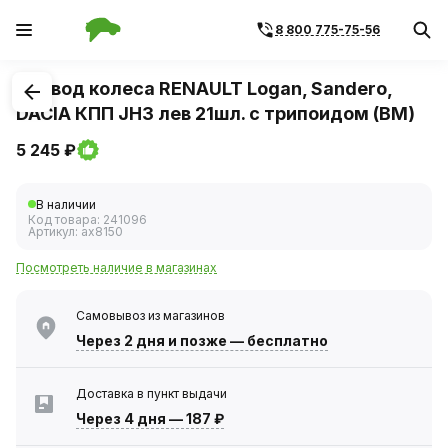
8 800 775-75-56
1
/
1
Привод колеса RENAULT Logan, Sandero,
DACIA КПП JH3 лев 21шл. с трипоидом (BM)
5 245 ₽
В наличии
Код товара:
241096
Артикул:
ax8150
Посмотреть наличие в магазинах
Самовывоз из магазинов
Через 2 дня
и позже — бесплатно
Доставка в пункт выдачи
Через 4 дня
—
187 ₽