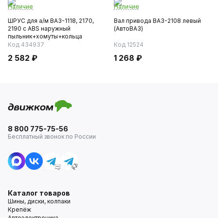
Наличие
Наличие
ШРУС для а/м ВАЗ-1118, 2170,
Вал привода ВАЗ-2108 левый
2190 с ABS наружный
(АвтоВАЗ)
пыльник+хомуты+кольца
(LECAR)
Код 434937
Код 12524
2 582 ₽
1 268 ₽
8 800 775-75-56
Бесплатный звонок по России
Каталог товаров
Шины, диски, колпаки
Крепёж
Автоэлектроника