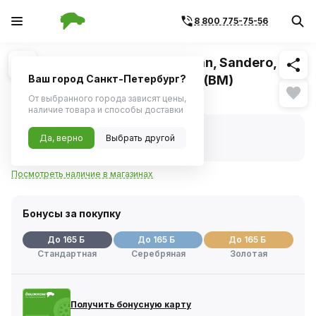
8 800 775-75-56
Похожие
1
/
2
Привод колеса RENAULT Logan, Sandero,
DACIA КПП JH3 прав 21/23шл. (BM)
Ваш город Санкт-Петербург?
Нет в наличии
От выбранного города зависят цены,
наличие товара и способы доставки
Нет в наличии
Да, верно
Выбрать другой
Код товара:
241093
Артикул:
ax8149
Посмотреть наличие в магазинах
Бонусы за покупку
До 165 Б
До 165 Б
До 165 Б
Стандартная
Серебряная
Золотая
Получить бонусную карту