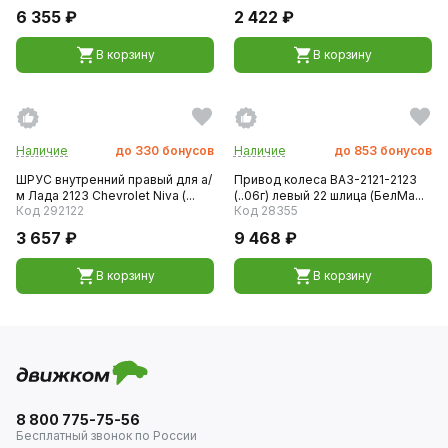
6 355 ₽
2 422 ₽
В корзину
В корзину
Наличие
до
330
бонусов
Наличие
до
853
бонусов
ШРУС внутренний правый для а/
Привод колеса ВАЗ-2121-2123
м Лада 2123 Chevrolet Niva (...
(..06г) левый 22 шлица (БелМа...
Код 292122
Код 28355
3 657 ₽
9 468 ₽
В корзину
В корзину
8 800 775-75-56
Бесплатный звонок по России