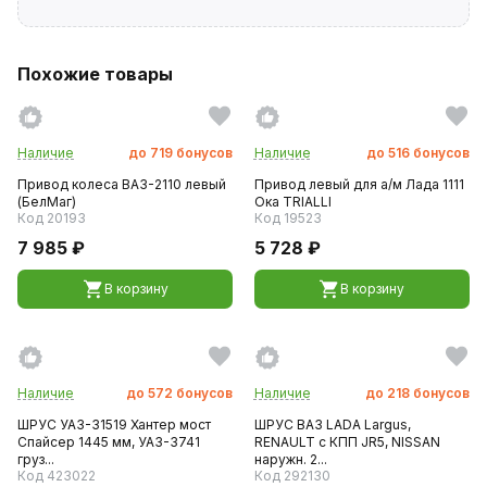
Похожие товары
Наличие
до
719
бонусов
Наличие
до
516
бонусов
Привод колеса ВАЗ-2110 левый
Привод левый для а/м Лада 1111
(БелМаг)
Ока TRIALLI
Код 20193
Код 19523
7 985 ₽
5 728 ₽
В корзину
В корзину
Наличие
до
572
бонусов
Наличие
до
218
бонусов
ШРУС УАЗ-31519 Хантер мост
ШРУС ВАЗ LADA Largus,
Спайсер 1445 мм, УАЗ-3741
RENAULT с КПП JR5, NISSAN
груз...
наружн. 2...
Код 423022
Код 292130