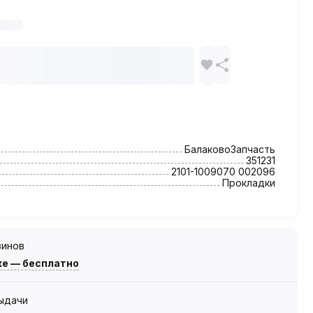
БалаковоЗапчасть
351231
2101-1009070 002096
Прокладки
зинов
же — бесплатно
выдачи