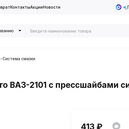
зврат
Контакты
Акции
Новости
званию
Система смазки
о ВАЗ-2101 с прессшайбами си
413 ₽