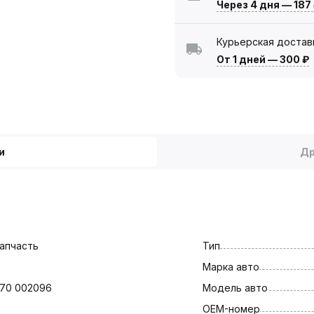
Через 4 дня
—
187
Курьерская достав
От 1 дней
—
300 ₽
и
Др
апчасть
Тип
Марка авто
070 002096
Модель авто
OEM-номер