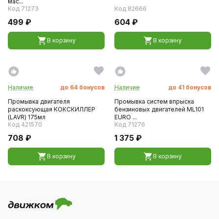
мас...
Код 71273
Код 82666
499 ₽
604 ₽
В корзину
В корзину
Наличие
до
64
бонусов
Наличие
до
41
бонусов
Промывка двигателя
Промывка систем впрыска
раскоксующая КОКСКИЛЛЕР
бензиновых двигателей ML101
(LAVR) 175мл
EURO ...
Код 421570
Код 71276
708 ₽
1 375 ₽
В корзину
В корзину