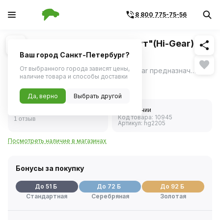
8 800 775-75-56
Похожие
1
/
1
Промывка двигателя "5 минут"(Hi-Gear)
HG2205 444мл
Ваш город Санкт-Петербург?
От выбранного города зависят цены,
5-минутная промывка двигателя Hi-Gear предназначена для капитальной очистки двигателя, содержит специальные добавки, создающие эмульсию, которая обволакивает частички продуктов износа, нагара, смываемых отложений и препятствует их контакту с трущимися деталями двигателя в процессе промывки.
ещё
наличие товара и способы доставки
1 016 ₽
Да, верно
Выбрать другой
5.0
В наличии
Код товара:
10945
1 отзыв
Артикул:
hg2205
Посмотреть наличие в магазинах
Бонусы за покупку
До 51 Б
До 72 Б
До 92 Б
Стандартная
Серебряная
Золотая