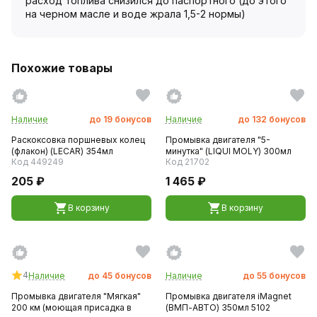
расход топлива снизился до паспортного (до этого
на черном масле и воде жрала 1,5-2 нормы)
Похожие товары
Наличие
до
19
бонусов
Наличие
до
132
бонусов
Раскоксовка поршневых колец
Промывка двигателя "5-
(флакон) (LECAR) 354мл
минутка" (LIQUI MOLY) 300мл
Код 449249
Код 21702
205 ₽
1 465 ₽
В корзину
В корзину
4
Наличие
до
45
бонусов
Наличие
до
55
бонусов
Промывка двигателя "Мягкая"
Промывка двигателя iMagnet
200 км (моющая присадка в
(ВМП-АВТО) 350мл 5102