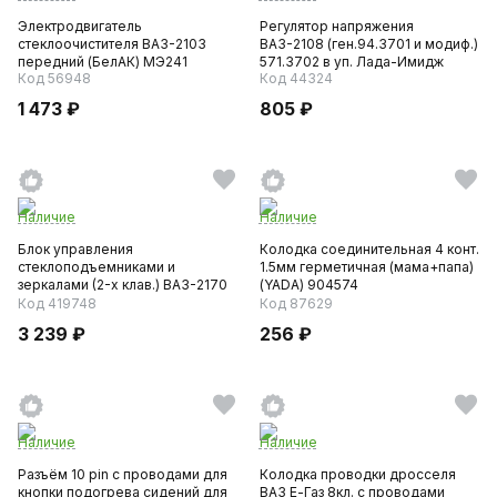
Электродвигатель
Регулятор напряжения
стеклоочистителя ВАЗ-2103
ВАЗ-2108 (ген.94.3701 и модиф.)
передний (БелАК) МЭ241
571.3702 в уп. Лада-Имидж
Код 56948
Код 44324
1 473 ₽
805 ₽
Наличие
Наличие
Блок управления
Колодка соединительная 4 конт.
стеклоподъемниками и
1.5мм герметичная (мама+папа)
зеркалами (2-х клав.) ВАЗ-2170
(YADA) 904574
(Автотрейд)
Код 419748
Код 87629
3 239 ₽
256 ₽
Наличие
Наличие
Разъём 10 pin с проводами для
Колодка проводки дросселя
кнопки подогрева сидений для
ВАЗ Е-Газ 8кл. с проводами