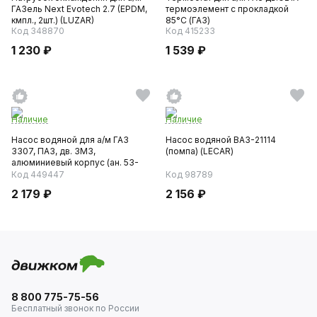
ГАЗель Next Evotech 2.7 (EPDM,
термоэлемент с прокладкой
кмпл., 2шт.) (LUZAR)
85°С (ГАЗ)
Код 348870
Код 415233
1 230 ₽
1 539 ₽
Наличие
Наличие
Насос водяной для а/м ГАЗ
Насос водяной ВАЗ-21114
3307, ПАЗ, дв. ЗМЗ,
(помпа) (LECAR)
алюминиевый корпус (ан. 53-
1307...
Код 449447
Код 98789
2 179 ₽
2 156 ₽
8 800 775-75-56
Бесплатный звонок по России