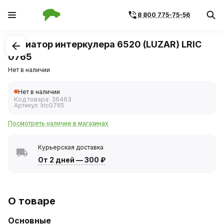
8 800 775-75-56
1
/
1
Радиатор интеркулера 6520 (LUZAR) LRIC
0765
Нет в наличии
Нет в наличии
Код товара:
36463
Артикул:
lric0765
Посмотреть наличие в магазинах
Курьерская доставка
От 2 дней
—
300 ₽
О товаре
Основные