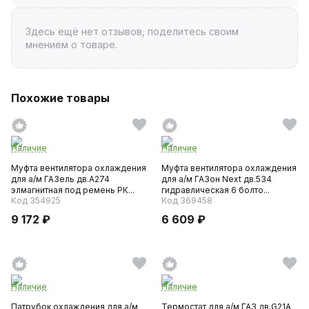
Здесь ещё нет отзывов, поделитесь своим
мнением о товаре.
Похожие товары
Наличие
Наличие
Муфта вентилятора охлаждения
Муфта вентилятора охлаждения
для а/м ГАЗель дв.А274
для а/м ГАЗон Next дв.534
элмагнитная под ремень РК...
гидравлическая 6 болто...
Код 354925
Код 369458
9 172 ₽
6 609 ₽
Наличие
Наличие
Патрубок охлаждения для а/м
Термостат для а/м ГАЗ дв.G21A