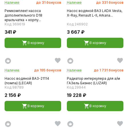
Наличие
до
31
бонусов
Наличие
до
331
бонусов
Ремкомплект насоса
Насос водяной ВАЗ LADA Vesta,
дополнительного D18
X-Ray, Renault L-II, Arkana...
крыльчатка + корпу...
Код 369619
Код 246902
341 ₽
3 667 ₽
В корзину
В корзину
Наличие
до
195
бонусов
Наличие
до
1 731
бонусов
Насос водяной ВАЗ-21114
Радиатор интеркулера для а/м
(помпа) (LECAR)
ГАЗель Бизнес (LUZAR)
Код 98789
Код 29944
2 156 ₽
19 228 ₽
В корзину
В корзину