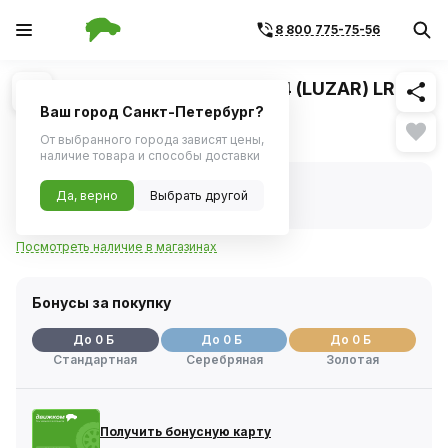
8 800 775-75-56
Похожие
1
/
1
Радиатор интеркулера 65224 (LUZAR) LRIC
07652
Ваш город Санкт-Петербург?
Нет в наличии
От выбранного города зависят цены,
наличие товара и способы доставки
Нет в наличии
Да, верно
Выбрать другой
Код товара:
81100
Артикул:
lric07652
Посмотреть наличие в магазинах
Бонусы за покупку
До 0 Б
До 0 Б
До 0 Б
Стандартная
Серебряная
Золотая
Получить бонусную карту