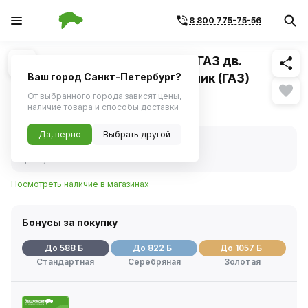
8 800 775-75-56
Похожие
1
/
1
Радиатор масляный для а/м ГАЗ дв.
Cummins ISF 2.8 теплообменник (ГАЗ)
Ваш город Санкт-Петербург?
От выбранного города зависят цены,
11 742 ₽
наличие товара и способы доставки
Да, верно
Выбрать другой
В наличии
Код товара:
340310
Артикул:
5318533f
Посмотреть наличие в магазинах
Бонусы за покупку
До 588 Б
До 822 Б
До 1057 Б
Стандартная
Серебряная
Золотая