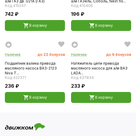
а/м ГАЗ дв. G21A (ГАЗ)
а/м ГАЗель, Соболь, Next по...
Код 415247
Код 410406
742 ₽
196 ₽
В корзину
В корзину
Наличие
до
22
бонусов
Наличие
до
6
бонусов
Подшипник валика привода
Натяжитель цепи привода
масляного насоса ВАЗ-2123
масляного насоса для а/м ВАЗ
Niva T...
LADA...
Код 422371
Код 437834
236 ₽
233 ₽
В корзину
В корзину