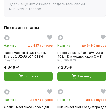
Здесь ещё нет отзывов, поделитесь своим
мнением о товаре.
Похожие товары
Наличие
до
437
бонусов
Наличие
до
649
бонусов
Насос масляный а/м ГАЗель-
Насос масляный для а/м ГАЗ дв.
Бизнеc (LUZAR) LOP 03216
402, 410 и модификации (ЗМЗ)
Код 34713
Код 364876
4 848 ₽
7 205 ₽
В корзину
В корзину
Наличие
до
67
бонусов
Наличие
до
5
бонусов
Фланец масляного насоса для
Шланг масляного радиатора для