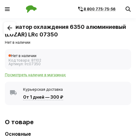
8 800 775-75-56
1
/
1
Радиатор охлаждения 6350 алюминиевый
(LUZAR) LRc 07350
Нет в наличии
Нет в наличии
Код товара:
81102
Артикул:
lrc07350
Посмотреть наличие в магазинах
Курьерская доставка
От 1 дней
—
300 ₽
О товаре
Основные