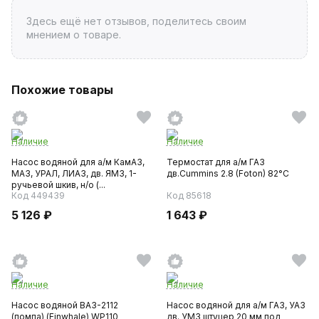
Здесь ещё нет отзывов, поделитесь своим
мнением о товаре.
Похожие товары
Наличие
Наличие
Насос водяной для а/м КамАЗ,
Термостат для а/м ГАЗ
МАЗ, УРАЛ, ЛИАЗ, дв. ЯМЗ, 1-
дв.Cummins 2.8 (Foton) 82°С
ручьевой шкив, н/о (...
Код 449439
Код 85618
5 126 ₽
1 643 ₽
Наличие
Наличие
Насос водяной ВАЗ-2112
Насос водяной для а/м ГАЗ, УАЗ
(помпа) (Finwhale) WP110
дв. УМЗ штуцер 20 мм под