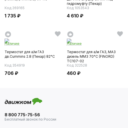
гидромуфту (Пекар)
Код 269165
Код 1053543
1 735 ₽
4 610 ₽
Наличие
Наличие
Термостат для а/м ГАЗ
Термостат для а/м ГАЗ, МАЗ
дв.Cummins 2.8 (Пекар) 82°С
дизель ММЗ 70°C (FINORD)
ТС107-02
Код 354919
Код 322528
706 ₽
460 ₽
8 800 775-75-56
Бесплатный звонок по России