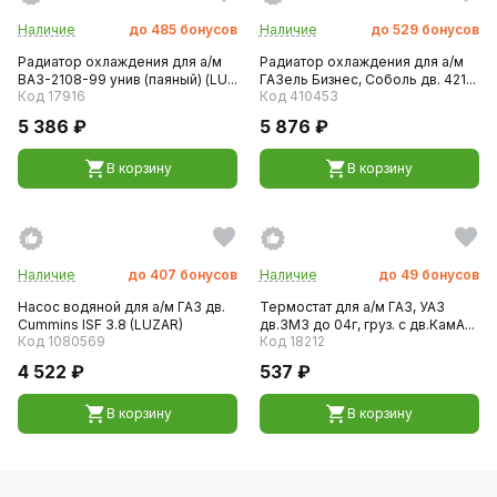
Наличие
до
485
бонусов
Наличие
до
529
бонусов
Радиатор охлаждения для а/м
Радиатор охлаждения для а/м
ВАЗ-2108-99 унив (паяный) (LU...
ГАЗель Бизнес, Соболь дв. 421...
Код 17916
Код 410453
5 386 ₽
5 876 ₽
В корзину
В корзину
Наличие
до
407
бонусов
Наличие
до
49
бонусов
Насос водяной для а/м ГАЗ дв.
Термостат для а/м ГАЗ, УАЗ
Cummins ISF 3.8 (LUZAR)
дв.ЗМЗ до 04г, груз. с дв.КамА...
Код 1080569
Код 18212
4 522 ₽
537 ₽
В корзину
В корзину