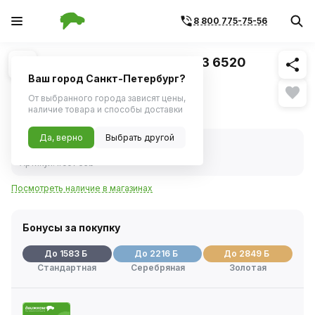
8 800 775-75-56
Похожие
1
/
1
Радиатор охлаждения КАМАЗ 6520
алюминиевый (LUZAR)
Ваш город Санкт-Петербург?
От выбранного города зависят цены,
31 654 ₽
наличие товара и способы доставки
Да, верно
Выбрать другой
В наличии
Код товара:
29887
Артикул:
lrc0765b
Посмотреть наличие в магазинах
Бонусы за покупку
До 1583 Б
До 2216 Б
До 2849 Б
Стандартная
Серебряная
Золотая