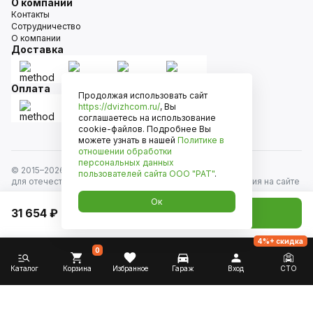
О компании
Контакты
Сотрудничество
О компании
Доставка
Оплата
Продолжая использовать сайт
https://dvizhcom.ru/
, Вы
соглашаетесь на использование
cookie-файлов. Подробнее Вы
можете узнать в нашей
Политике в
отношении обработки
персональных данных
© 2015–
2026
Движком — сеть магазинов автозапчастей
пользователей сайта
ООО "РАТ"
.
для отечественных автомобилей и иномарок. Информация на сайте
носит исключительно информационный характер и не является
Ок
публичной офертой, определяемой положениями
31 654 ₽
Добавить в корзину
ст. 437 Гражданского кодекса РФ. Все права защищены.
4%+ скидка
0
Каталог
Корзина
Избранное
Гараж
Вход
СТО