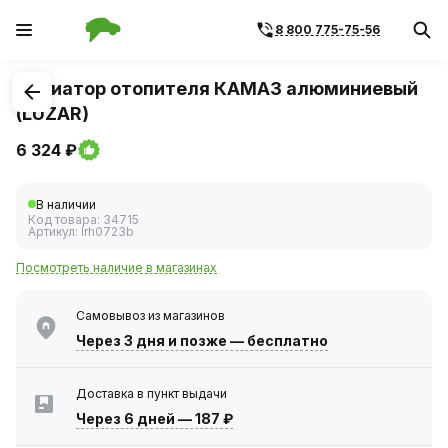
8 800 775-75-56
1
/
1
Радиатор отопителя КАМАЗ алюминиевый
(LUZAR)
6 324 ₽
В наличии
Код товара:
34715
Артикул:
lrh0723b
Посмотреть наличие в магазинах
Самовывоз из магазинов
Через 3 дня
и позже — бесплатно
Доставка в пункт выдачи
Через 6 дней
—
187 ₽