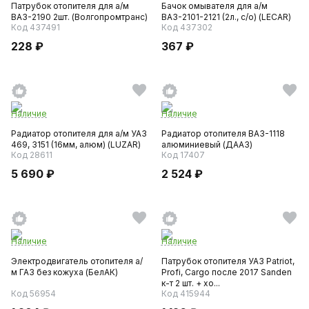
Патрубок отопителя для а/м
Бачок омывателя для а/м
ВАЗ-2190 2шт. (Волгопромтранс)
ВАЗ-2101-2121 (2л., с/о) (LECAR)
Код 437491
Код 437302
228 ₽
367 ₽
Наличие
Наличие
Радиатор отопителя для а/м УАЗ
Радиатор отопителя ВАЗ-1118
469, 3151 (16мм, алюм) (LUZAR)
алюминиевый (ДААЗ)
Код 28611
Код 17407
5 690 ₽
2 524 ₽
Наличие
Наличие
Электродвигатель отопителя а/
Патрубок отопителя УАЗ Patriot,
м ГАЗ без кожуха (БелАК)
Profi, Cargo после 2017 Sanden
к-т 2 шт. + хо...
Код 56954
Код 415944