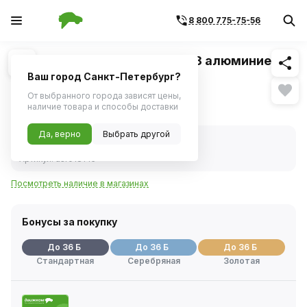
8 800 775-75-56
Похожие
1
/
1
Радиатор отопителя ВАЗ-1118 алюминиевый
(Autoram)
Ваш город Санкт-Петербург?
От выбранного города зависят цены,
1 212 ₽
наличие товара и способы доставки
Да, верно
Выбрать другой
В наличии
Код товара:
428764
Артикул:
asr018145
Посмотреть наличие в магазинах
Бонусы за покупку
До 36 Б
До 36 Б
До 36 Б
Стандартная
Серебряная
Золотая