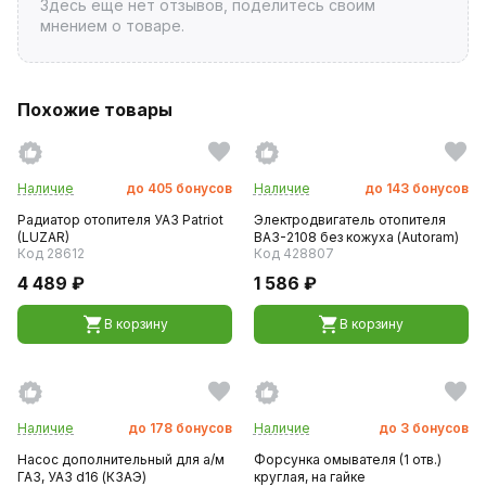
Здесь ещё нет отзывов, поделитесь своим
мнением о товаре.
Похожие товары
Наличие
до
405
бонусов
Наличие
до
143
бонусов
Радиатор отопителя УАЗ Patriot
Электродвигатель отопителя
(LUZAR)
ВАЗ-2108 без кожуха (Autoram)
Код 28612
Код 428807
4 489 ₽
1 586 ₽
В корзину
В корзину
Наличие
до
178
бонусов
Наличие
до
3
бонусов
Насос дополнительный для а/м
Форсунка омывателя (1 отв.)
ГАЗ, УАЗ d16 (КЗАЭ)
круглая, на гайке