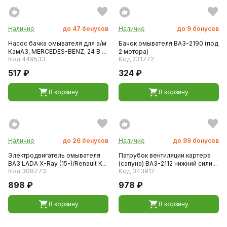
Наличие
до
47
бонусов
Наличие
до
9
бонусов
Насос бачка омывателя для а/м
Бачок омывателя ВАЗ-2190 (под
КамАЗ, MERCEDES-BENZ, 24 В ...
2 мотора)
Код 449533
Код 231772
517 ₽
324 ₽
В корзину
В корзину
Наличие
до
26
бонусов
Наличие
до
89
бонусов
Электродвигатель омывателя
Патрубок вентиляции картера
ВАЗ LADA X-Ray (15-)/Renault K...
(сапуна) ВАЗ-2112 нижний сили...
Код 308773
Код 343912
898 ₽
978 ₽
В корзину
В корзину