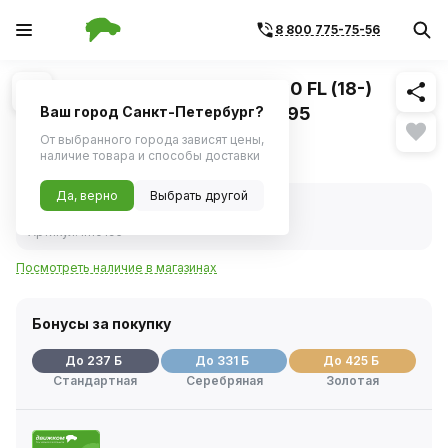
8 800 775-75-56
Похожие
1
/
2
Радиатор отопителя ВАЗ-2190 FL (18-)
алюминиевый (LUZAR) LRh 0195
Ваш город Санкт-Петербург?
От выбранного города зависят цены,
4 721 ₽
наличие товара и способы доставки
Да, верно
Выбрать другой
В наличии
Код товара:
246903
Артикул:
lrh0195
Посмотреть наличие в магазинах
Бонусы за покупку
До 237 Б
До 331 Б
До 425 Б
Стандартная
Серебряная
Золотая