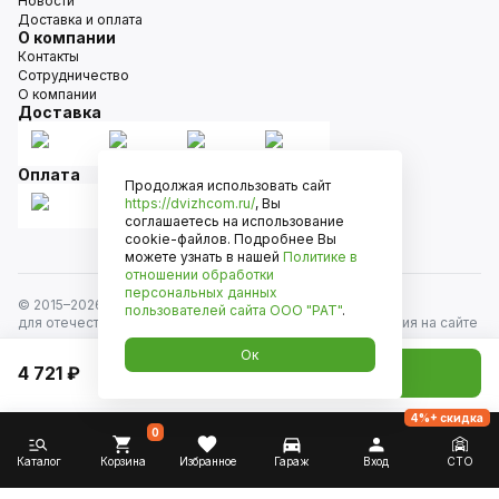
Новости
Доставка и оплата
О компании
Контакты
Сотрудничество
О компании
Доставка
Оплата
Продолжая использовать сайт
https://dvizhcom.ru/
, Вы
соглашаетесь на использование
cookie-файлов. Подробнее Вы
можете узнать в нашей
Политике в
отношении обработки
персональных данных
© 2015–
2026
Движком — сеть магазинов автозапчастей
пользователей сайта
ООО "РАТ"
.
для отечественных автомобилей и иномарок. Информация на сайте
носит исключительно информационный характер и не является
Ок
публичной офертой, определяемой положениями
4 721 ₽
Добавить в корзину
ст. 437 Гражданского кодекса РФ. Все права защищены.
4%+ скидка
0
Каталог
Корзина
Избранное
Гараж
Вход
СТО