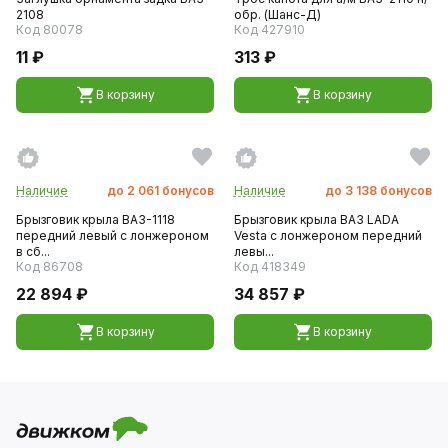
2108
обр. (Шанс-Д)
Код 80078
Код 427910
11 ₽
313 ₽
В корзину
В корзину
Наличие
до
2 061
бонусов
Наличие
до
3 138
бонусов
Брызговик крыла ВАЗ-1118
Брызговик крыла ВАЗ LADA
передний левый с лонжероном
Vesta c лонжероном передний
в сб...
левы...
Код 86708
Код 418349
22 894 ₽
34 857 ₽
В корзину
В корзину