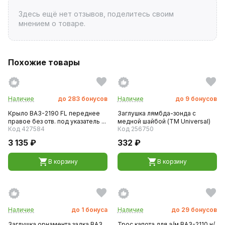
Здесь ещё нет отзывов, поделитесь своим
мнением о товаре.
Похожие товары
Наличие
до
283
бонусов
Наличие
до
9
бонусов
Крыло ВАЗ-2190 FL переднее
Заглушка лямбда-зонда с
правое без отв. под указатель ...
медной шайбой (TM Universal)
Код 427584
Код 256750
3 135 ₽
332 ₽
В корзину
В корзину
Наличие
до
1
бонуса
Наличие
до
29
бонусов
Заглушка орнамента задка ВАЗ
Трос капота для а/м ВАЗ-2110 н/