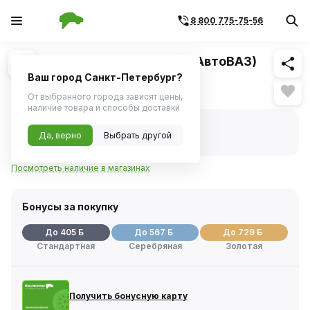
8 800 775-75-56
Похожие
1
/
2
Рамка радиатора ВАЗ-2190 (АвтоВАЗ)
Ваш город Санкт-Петербург?
8 093 ₽
От выбранного города зависят цены,
наличие товара и способы доставки
В наличии
Код товара:
26825
Да, верно
Выбрать другой
Артикул:
21900840105070
Посмотреть наличие в магазинах
Бонусы за покупку
До 405 Б
До 567 Б
До 729 Б
Стандартная
Серебряная
Золотая
Получить бонусную карту