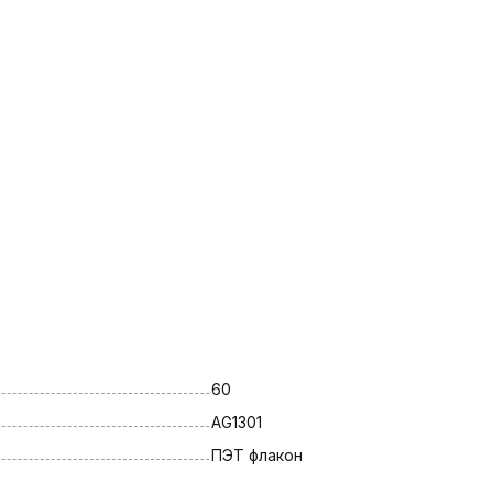
60
AG1301
ПЭТ флакон