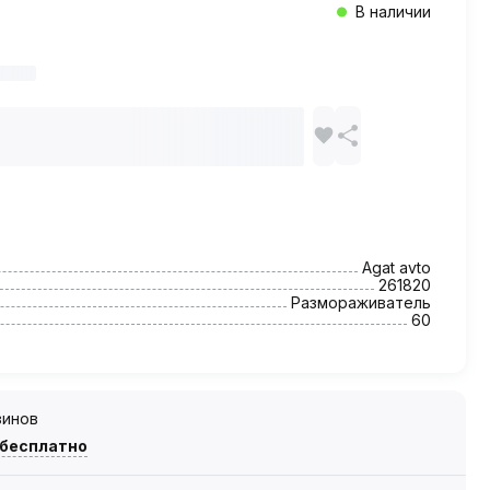
В наличии
Agat avto
261820
Размораживатель
60
зинов
 бесплатно