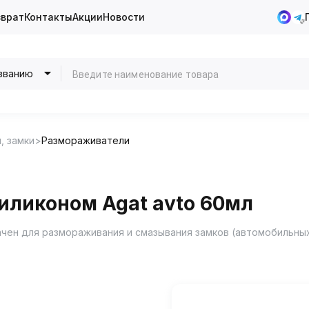
зврат
Контакты
Акции
Новости
званию
, замки
Размораживатели
иликоном Agat avto 60мл