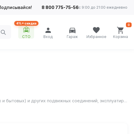
Подписывайся!
8 800 775-75-56
с 9:00 до 21:00 ежедневно
4%+ скидка
0
СТО
Вход
Гараж
Избранное
Корзина
Размораживатель замков с силиконом Agat avto - предназначен для размораживания и смазывания замков (автомобильных и бытовых) и других подвижных соединений, эксплуатируемых при отрицательных температурах.