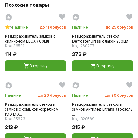
Похожие товары
5
Наличие
до
11
бонусов
Наличие
до
25
бонусов
Размораживатель замков с
Размораживатель стекол
силиконом LECAR 60мл
Defroster Grass флакон 250мл
Код 86501
Код 260277
114 ₽
276 ₽
В корзину
В корзину
Наличие
до
20
бонусов
Наличие
до
20
бонусов
Размораживатель стекол и
Размораживатель стекол и
замков с крышкой-скребком
замков Антилед Eltrans аэрозоль
IMG MG...
...
Код 85673
Код 320589
213 ₽
215 ₽