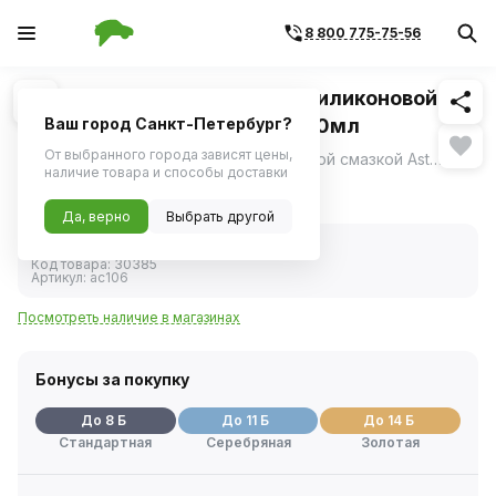
8 800 775-75-56
Похожие
1
/
1
Размораживатель замков с силиконовой
смазкой Astrohim аэрозоль 90мл
Ваш город Санкт-Петербург?
От выбранного города зависят цены,
Размораживатель замков с силиконовой смазкой Astrohim - средство для одновременного размораживания, смазывания и предотвращения замерзания автомобильных и бытовых замков любых типов.
ещё
наличие товара и способы доставки
155 ₽
Да, верно
Выбрать другой
В наличии
Код товара:
30385
Артикул:
ac106
Посмотреть наличие в магазинах
Бонусы за покупку
До 8 Б
До 11 Б
До 14 Б
Стандартная
Серебряная
Золотая