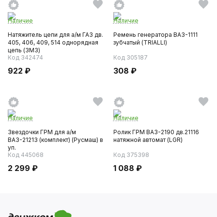
Наличие
Наличие
Натяжитель цепи для а/м ГАЗ дв.
Ремень генератора ВАЗ-1111
405, 406, 409, 514 однорядная
зубчатый (TRIALLI)
цепь (ЗМЗ)
Код 342474
Код 305187
922 ₽
308 ₽
Наличие
Наличие
Звездочки ГРМ для а/м
Ролик ГРМ ВАЗ-2190 дв.21116
ВАЗ-21213 (комплект) (Русмаш) в
натяжной автомат (LGR)
уп.
Код 445068
Код 375398
2 299 ₽
1 088 ₽