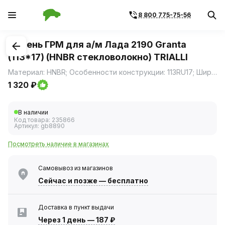
8 800 775-75-56
1
/
3
Ремень ГРМ для а/м Лада 2190 Granta
(113*17) (HNBR стекловолокно) TRIALLI
Материал: HNBR; Особенности конструкции: 113RU17; Ширина, мм: 17; Длина, мм: 1076; Количество ребер: 113
1 320 ₽
В наличии
Код товара:
235866
Артикул:
gb8890
Посмотреть наличие в магазинах
Самовывоз из магазинов
Сейчас
и позже — бесплатно
Доставка в пункт выдачи
Через 1 день
—
187 ₽