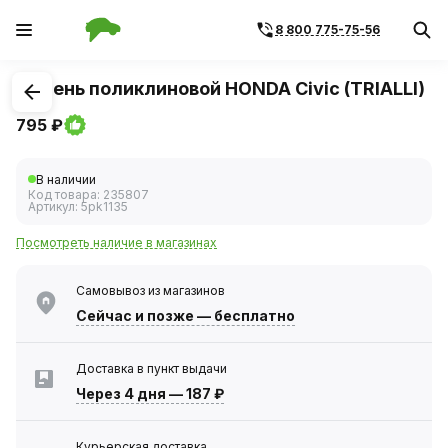
8 800 775-75-56
1
/
1
Ремень поликлиновой HONDA Civic (TRIALLI)
795 ₽
В наличии
Код товара:
235807
Артикул:
5pk1135
Посмотреть наличие в магазинах
Самовывоз из магазинов
Сейчас
и позже — бесплатно
Доставка в пункт выдачи
Через 4 дня
—
187 ₽
Курьерская доставка