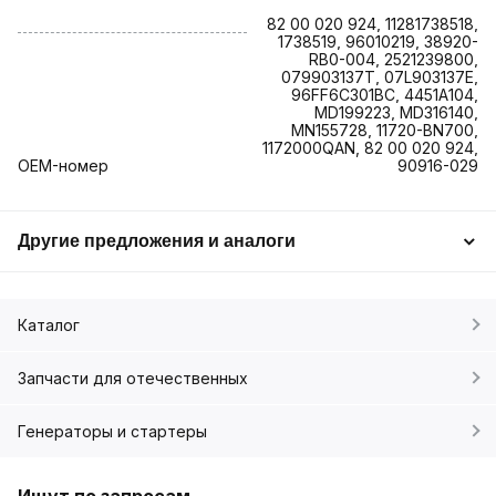
82 00 020 924, 11281738518,
1738519, 96010219, 38920-
RB0-004, 2521239800,
079903137T, 07L903137E,
96FF6C301BC, 4451A104,
MD199223, MD316140,
MN155728, 11720-BN700,
1172000QAN, 82 00 020 924,
OEM-номер
90916-029
Другие предложения и аналоги
Каталог
Запчасти для отечественных
Генераторы и стартеры
Ищут по запросам