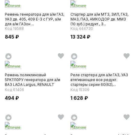
Наличие
Наличие
Ремень генератора для а/м ГАЗ,
Стартер для а/м МТЗ, ЗИЛ, ГАЗ,
УАЗ дв. 405, 409 Е-3 с ГУP, а/м
МАЗ, ПАЗ, АМКОДОР дв. ММЗ
для а/м ГАЗон ...
(10 зуб.) редукт., 3...
Код 19588
Код 444730
845 ₽
13 324 ₽
Наличие
Наличие
Ремень поликлиновый
Реле стартера для а/м ГАЗ, УАЗ
5PK1110РУ генератора для а/м
втягивающее все редукт.
ВАЗ LADA Largus, RENAULT
стартеры серии 60(62),...
Log...
Код 61406
Код 15309
494 ₽
1 628 ₽
Наличие
Наличие