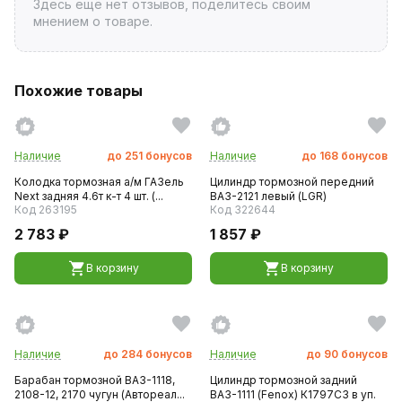
Здесь ещё нет отзывов, поделитесь своим
мнением о товаре.
Похожие товары
Наличие
до
251
бонусов
Наличие
до
168
бонусов
Колодка тормозная а/м ГАЗель
Цилиндр тормозной передний
Next задняя 4.6т к-т 4 шт. (...
ВАЗ-2121 левый (LGR)
Код 263195
Код 322644
2 783 ₽
1 857 ₽
В корзину
В корзину
Наличие
до
284
бонусов
Наличие
до
90
бонусов
Барабан тормозной ВАЗ-1118,
Цилиндр тормозной задний
2108-12, 2170 чугун (Автореал...
ВАЗ-1111 (Fenox) К1797С3 в уп.