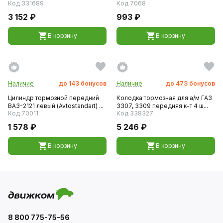
Код 331689
Код 7068
3 152 ₽
993 ₽
В корзину
В корзину
Наличие
до
143
бонусов
Наличие
до
473
бонусов
Цилиндр тормозной передний
Колодка тормозная для а/м ГАЗ
ВАЗ-2121 левый (Avtostandart) ...
3307, 3309 передняя к-т 4 ш...
Код 70011
Код 338327
1 578 ₽
5 246 ₽
В корзину
В корзину
8 800 775-75-56