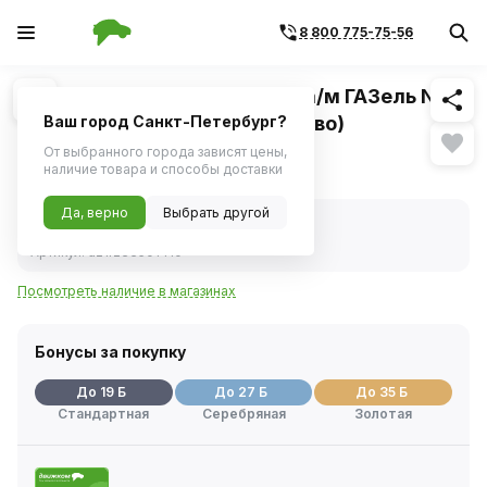
8 800 775-75-56
Похожие
1
/
1
Ремкомплект суппорта для а/м ГАЗель Next
без поршней силикон (Балаково)
Ваш город Санкт-Петербург?
От выбранного города зависят цены,
378 ₽
наличие товара и способы доставки
Да, верно
Выбрать другой
В наличии
Код товара:
234828
Артикул:
a21r233501410
Посмотреть наличие в магазинах
Бонусы за покупку
До 19 Б
До 27 Б
До 35 Б
Стандартная
Серебряная
Золотая