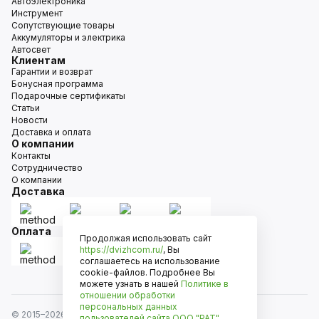
Автоэлектроника
Инструмент
Сопутствующие товары
Аккумуляторы и электрика
Автосвет
Клиентам
Гарантии и возврат
Бонусная программа
Подарочные сертификаты
Статьи
Новости
Доставка и оплата
О компании
Контакты
Сотрудничество
О компании
Доставка
Оплата
Продолжая использовать сайт
https://dvizhcom.ru/
, Вы
соглашаетесь на использование
cookie-файлов. Подробнее Вы
можете узнать в нашей
Политике в
отношении обработки
персональных данных
© 2015–
2026
Движком — сеть магазинов автозапчастей
пользователей сайта
ООО "РАТ"
.