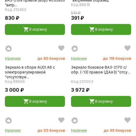
ВАЗ-2109 правое (Бор) 4035950
"витринный образец"
Код 88615
"витр...
Код 310452
510 ₽
830 ₽
391 ₽
В корзину
В корзину
Наличие
до
90
бонусов
Наличие
до
119
бонусов
Зеркало в сборе AUDI A6 с
Зеркало боковое ВАЗ-2170 с/
электрорегулировкой
обр. (-13) правое (ДААЗ) "отсу...
"отсутствуе...
Код 88566
Код 220003
3 000 ₽
3 972 ₽
В корзину
В корзину
Наличие
до
93
бонусов
Наличие
до
49
бонусов