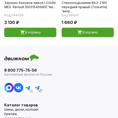
Зеркало боковое левое LOGAN
Стеклоподъемник ВАЗ-2190
МЕХ. Renault [6001546989] "ви...
передний правый (Тольятти)
"витр...
Код 244439
Код 88640
3 130 ₽
1 660 ₽
В корзину
В корзину
8 800 775-75-56
Бесплатный звонок по России
Каталог товаров
Шины, диски, колпаки
Крепёж