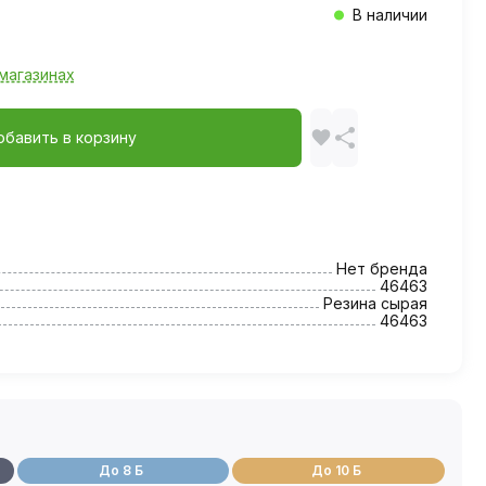
В наличии
магазинах
обавить в корзину
Нет бренда
46463
Резина сырая
46463
До 8 Б
До 10 Б