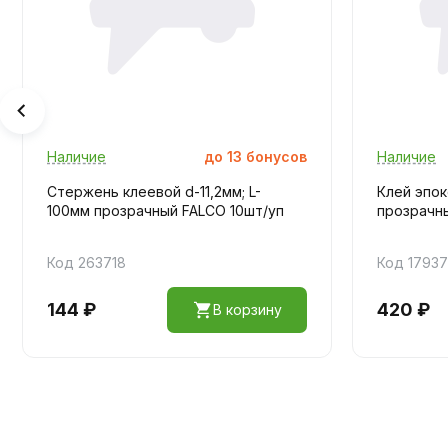
Наличие
до
13
бонусов
Наличие
Стержень клеевой d-11,2мм; L-
Клей эпок
100мм прозрачный FALCO 10шт/уп
прозрачн
Код 263718
Код 17937
144 ₽
420 ₽
В корзину