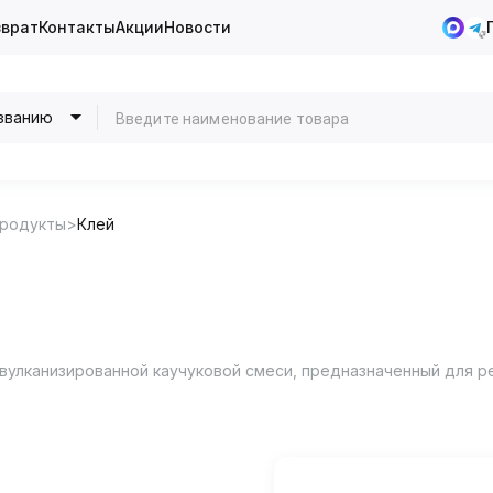
зврат
Контакты
Акции
Новости
званию
продукты
Клей
вулканизированной каучуковой смеси, предназначенный для р