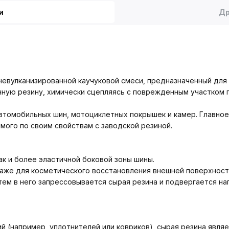
и
Др
невулканизированной каучуковой смеси, предназначенный для 
чную резину, химически сцепляясь с поврежденным участком 
втомобильных шин, мотоциклетных покрышек и камер. Главн
мого по своим свойствам с заводской резиной.
к и более эластичной боковой зоны шины.
даже для косметического восстановления внешней поверхност
ем в него запрессовывается сырая резина и подвергается на
й (например, уплотнителей или ковриков), сырая резина явля