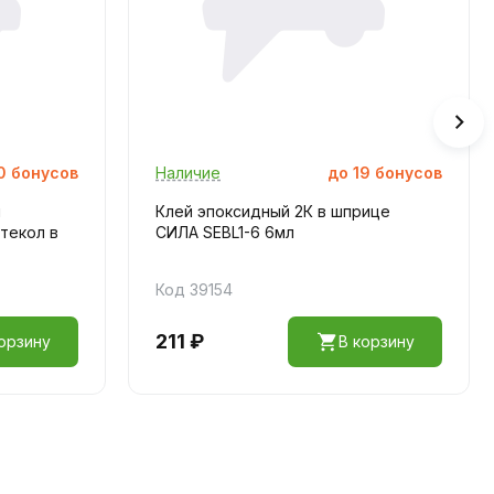
0
бонусов
Наличие
до
19
бонусов
я
Клей эпоксидный 2К в шприце
текол в
СИЛА SEBL1-6 6мл
Код 39154
211 ₽
орзину
В корзину