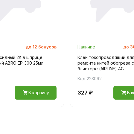
до
12
бонусов
Наличие
до
3
сидный 2К в шприце
Клей токопроводящий дл
ый ABRO EP-300 25мл
ремонта нитей обогрева с
блистере (AIRLINE) AG...
Код 223092
327 ₽
В корзину
В к