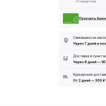
Стандартная
Получить бону
Самовывоз из мага
Через 7 дней
и по
Доставка в пункт 
Через 8 дней
—
18
Курьерская достав
От 2 дней
—
300 ₽