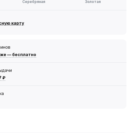
Серебряная
Золотая
сную карту
зинов
зже — бесплатно
выдачи
7 ₽
ка