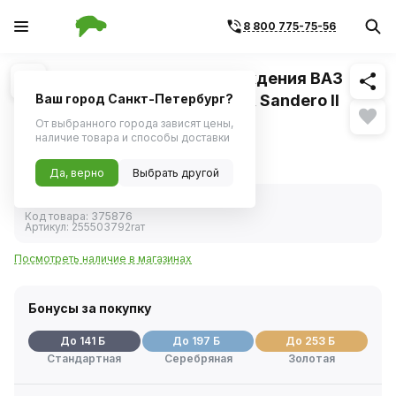
8 800 775-75-56
Похожие
1
/
2
Резистор вентилятора охлаждения ВАЗ
LADA Vesta, RENAULT Logan II, Sandero II
Ваш город Санкт-Петербург?
(Автотрейд)
От выбранного города зависят цены,
наличие товара и способы доставки
2 802 ₽
Да, верно
Выбрать другой
В наличии
Код товара:
375876
Артикул:
255503792raт
Посмотреть наличие в магазинах
Бонусы за покупку
До 141 Б
До 197 Б
До 253 Б
Стандартная
Серебряная
Золотая