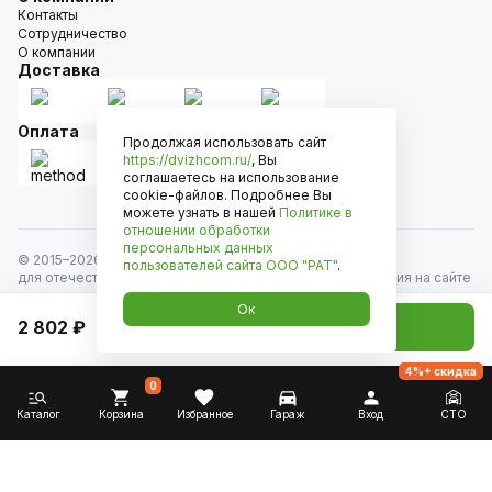
Контакты
Сотрудничество
О компании
Доставка
Оплата
Продолжая использовать сайт
https://dvizhcom.ru/
, Вы
соглашаетесь на использование
cookie-файлов. Подробнее Вы
можете узнать в нашей
Политике в
отношении обработки
персональных данных
© 2015–
2026
Движком — сеть магазинов автозапчастей
пользователей сайта
ООО "РАТ"
.
для отечественных автомобилей и иномарок. Информация на сайте
носит исключительно информационный характер и не является
Ок
публичной офертой, определяемой положениями
2 802 ₽
Добавить в корзину
ст. 437 Гражданского кодекса РФ. Все права защищены.
4%+ скидка
0
Каталог
Корзина
Избранное
Гараж
Вход
СТО