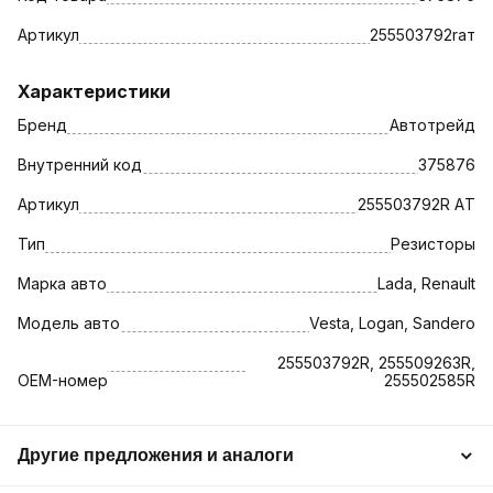
Артикул
255503792raт
Характеристики
Бренд
Автотрейд
Внутренний код
375876
Артикул
255503792R AТ
Тип
Резисторы
Марка авто
Lada, Renault
Модель авто
Vesta, Logan, Sandero
255503792R, 255509263R,
OEM-номер
255502585R
Другие предложения и аналоги