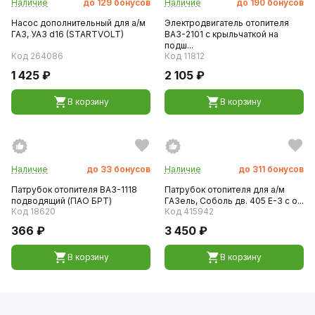
Наличие
до
129
бонусов
Наличие
до
190
бонусов
Насос дополнительный для а/м
Электродвигатель отопителя
ГАЗ, УАЗ d16 (STARTVOLT)
ВАЗ-2101 с крыльчаткой на
подш...
Код 264086
Код 11812
1 425 ₽
2 105 ₽
В корзину
В корзину
Наличие
до
33
бонусов
Наличие
до
311
бонусов
Патрубок отопителя ВАЗ-1118
Патрубок отопителя для а/м
подводящий (ПАО БРТ)
ГАЗель, Соболь дв. 405 Е-3 с о...
Код 18620
Код 415942
366 ₽
3 450 ₽
В корзину
В корзину