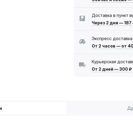
Доставка в пункт 
Через 2 дня
—
187
Экспресс доставка
От 2 часов
—
от 4
Курьерская достав
От 2 дней
—
300 ₽
и
Др