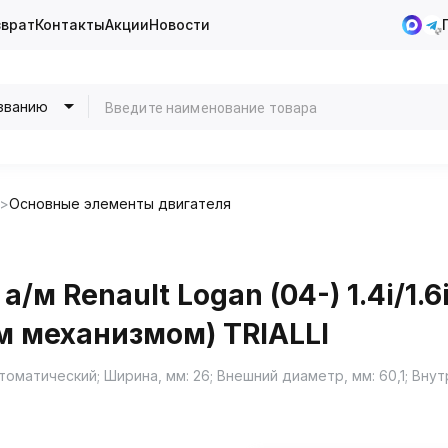
зврат
Контакты
Акции
Новости
званию
Основные элементы двигателя
м Renault Logan (04-) 1.4i/1.6i
м механизмом) TRIALLI
матический; Ширина, мм: 26; Внешний диаметр, мм: 60,1; Внут