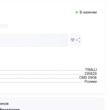
В наличии
TRIALLI
235829
CMS 0908
Ролики
зинов
 бесплатно