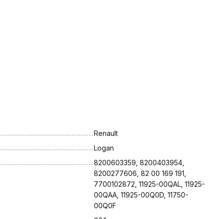
Renault
Logan
8200603359, 8200403954, 
8200277606, 82 00 169 191, 
7700102872, 11925-00QAL, 11925-
00QAA, 11925-00Q0D, 11750-
00Q0F