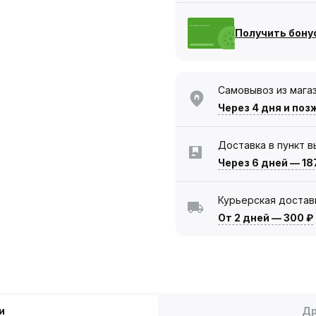
Получить бону
Самовывоз из мага
Через 4 дня
и поз
Доставка в пункт 
Через 6 дней
—
18
Курьерская достав
От 2 дней
—
300 ₽
и
Др