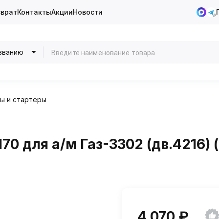
зврат
Контакты
Акции
Новости
званию
ы и стартеры
170 для а/м Газ-3302 (дв.4216) 
4 070 ₽