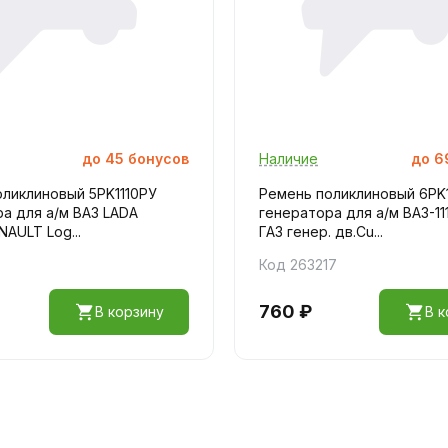
до
45
бонусов
Наличие
до
6
ликлиновый 5PK1110РУ
Ремень поликлиновый 6PK
а для а/м ВАЗ LADA
генератора для а/м ВАЗ-111
NAULT Log...
ГАЗ генер. дв.Cu...
6
Код 263217
760 ₽
В корзину
В к