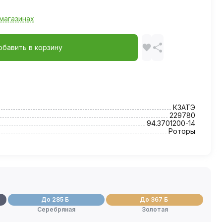
магазинах
обавить в корзину
КЗАТЭ
229780
94.3701200-14
Роторы
До 285 Б
До 367 Б
Серебряная
Золотая