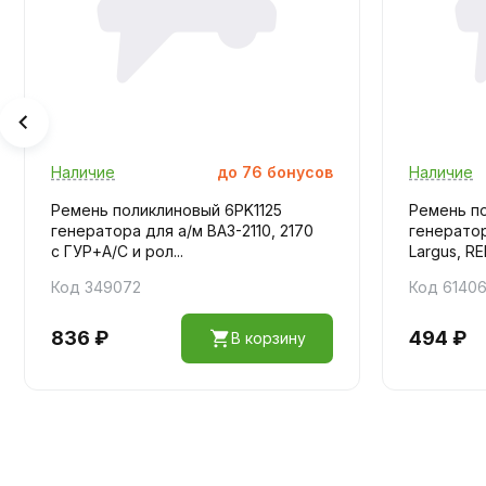
Наличие
до
76
бонусов
Наличие
Ремень поликлиновый 6PK1125
Ремень по
генератора для а/м ВАЗ-2110, 2170
генератор
с ГУР+А/С и рол...
Largus, RE
Код 349072
Код 6140
836 ₽
494 ₽
В корзину