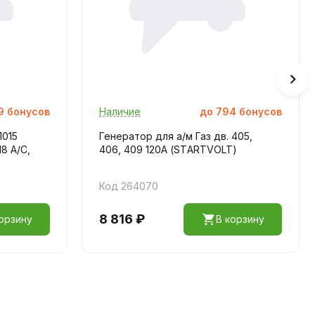
9
бонусов
Наличие
до
794
бонусов
1015
Генератор для а/м Газ дв. 405,
8 A/C,
406, 409 120А (STАRTVOLT)
Код 264070
8 816 ₽
орзину
В корзину