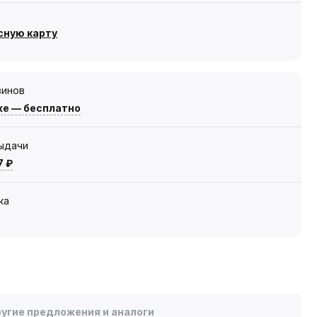
сную карту
зинов
же — бесплатно
выдачи
7 ₽
ка
угие предложения и аналоги