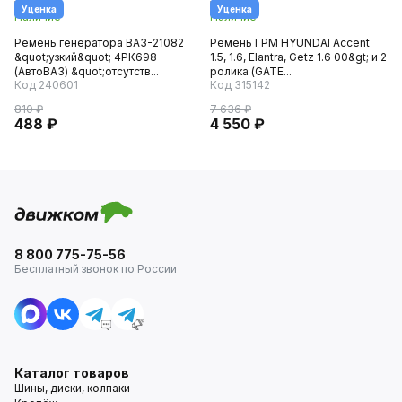
Уценка
Уценка
Наличие
Наличие
Ремень генератора ВАЗ-21082
Ремень ГРМ HYUNDAI Accent
&quot;узкий&quot; 4РК698
1.5, 1.6, Elantra, Getz 1.6 00&gt; и 2
(АвтоВАЗ) &quot;отсутств...
ролика (GATE...
Код 240601
Код 315142
810 ₽
7 636 ₽
488 ₽
4 550 ₽
8 800 775-75-56
Бесплатный звонок по России
Каталог товаров
Шины, диски, колпаки