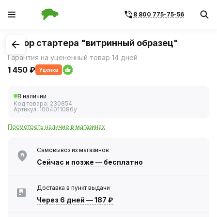
8 800 775-75-56
1
/
1
Ротор стартера "витринный образец"
Гарантия на уцененный товар 14 дней
1 450 ₽
Уценка
В наличии
Код товара:
230854
Артикул:
1004011086у
Посмотреть наличие в магазинах
Самовывоз из магазинов
Сейчас
и позже — бесплатно
Доставка в пункт выдачи
Через 6 дней
—
187 ₽