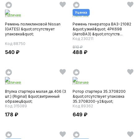
Уценка
Наличие
Наличие
Ремень поликлиновой Nissan
Ремень генератора ВАЗ-21082
(GATES) &quot;отсутствует
&quot;узкий&quot; 4РК698
упаковка&quot;
(АвтоВАЗ) &quot;отсутств...
Код 230211
Код 88750
810 ₽
540 ₽
488 ₽
Наличие
Наличие
Втулка стартера малая дв.406 (3
Ротор стартера 35.3708200
шт.) (Riginal) &quot;витринный
&quot;отсутствует упаковка
образец&quot;
35.3708200-у2&quot;
Код 315089
Код 89362
178 ₽
649 ₽