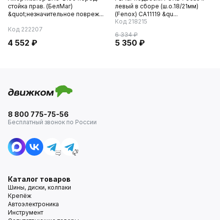
стойка прав. (БелМаг)
левый в сборе (ш.о.18/21мм)
&quot;незначительное повреж...
(Fenox) CA11119 &qu...
Код 218215
Код 222207
6 334 ₽
4 552 ₽
5 350 ₽
8 800 775-75-56
Бесплатный звонок по России
Каталог товаров
Шины, диски, колпаки
Крепёж
Автоэлектроника
Инструмент