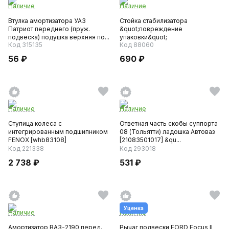
Наличие
Наличие
Втулка амортизатора УАЗ
Стойка стабилизатора
Патриот переднего (пруж.
&quot;повреждение
подвеска) подушка верхняя по...
упаковки&quot;
Код 315135
Код 88060
56 ₽
690 ₽
Наличие
Наличие
Ступица колеса с
Ответная часть скобы суппорта
интегрированным подшипником
08 (Тольятти) ладошка Автоваз
FENOX [whb83108]
[21083501017] &qu...
&quot;витринный...
Код 221338
Код 293018
2 738 ₽
531 ₽
Уценка
Наличие
Наличие
Амортизатор ВАЗ-2190 перед.
Рычаг подвески FORD Focus II