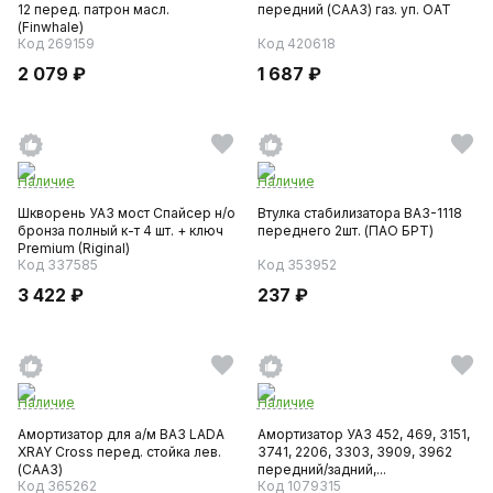
12 перед. патрон масл.
передний (СААЗ) газ. уп. ОАТ
(Finwhale)
Код 269159
Код 420618
2 079 ₽
1 687 ₽
Наличие
Наличие
Шкворень УАЗ мост Спайсер н/о
Втулка стабилизатора ВАЗ-1118
бронза полный к-т 4 шт. + ключ
переднего 2шт. (ПАО БРТ)
Premium (Riginal)
Код 337585
Код 353952
3 422 ₽
237 ₽
Наличие
Наличие
Амортизатор для а/м ВАЗ LADA
Амортизатор УАЗ 452, 469, 3151,
XRAY Cross перед. стойка лев.
3741, 2206, 3303, 3909, 3962
(СААЗ)
передний/задний,...
Код 365262
Код 1079315