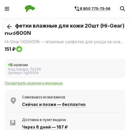
8 800 775-75-56
1
/
1
Салфетки влажные для кожи 20шт (Hi-Gear)
HG5600N
Hi-Gear HG5600N — влажные салфетки для ухода за кожаными поверхностями в салоне автомобиля.
151 ₽
В наличии
Код товара:
74426
Артикул:
hg5600n
Посмотреть наличие в магазинах
Самовывоз из магазинов
Сейчас
и позже — бесплатно
Доставка в пункт выдачи
Через 8 дней
—
187 ₽