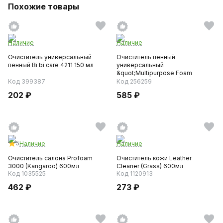
Похожие товары
Наличие
Наличие
Очиститель универсальный
Очиститель пенный
пенный Bi bi care 4211 150 мл
универсальный
&quot;Multipurpose Foam
Cleaner&quot; (Grass)...
Код 399387
Код 256259
202 ₽
585 ₽
5
Наличие
Наличие
Очиститель салона Profoam
Очиститель кожи Leather
3000 (Kangaroo) 600мл
Cleaner (Grass) 600мл
Код 1035525
Код 1120913
462 ₽
273 ₽