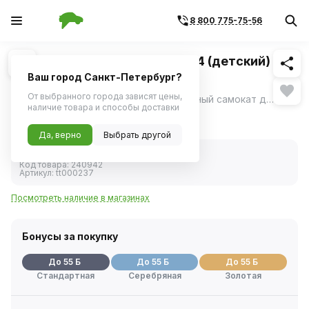
8 800 775-75-56
Похожие
1
/
1
Самокат Tech Team Lambo 1/4 (детский) 3-
колесный
Ваш город Санкт-Петербург?
От выбранного города зависят цены,
Tech Team LAMBO детский трёхколёсный самокат для детей старше 2-ух лет.
ещё
наличие товара и способы доставки
1 866 ₽
Да, верно
Выбрать другой
В наличии
Код товара:
240942
Артикул:
tt000237
Посмотреть наличие в магазинах
Бонусы за покупку
До 55 Б
До 55 Б
До 55 Б
Стандартная
Серебряная
Золотая