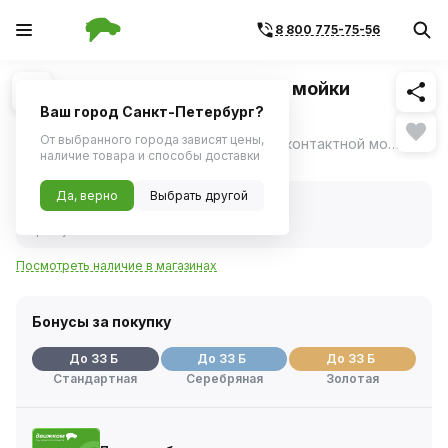
8 800 775-75-56
Похожие
1
/
1
Шампунь для бесконтактной мойки
(RUNWAY) RW4074 4л
Ваш город Санкт-Петербург?
От выбранного города зависят цены,
Концентрированный шампунь для бесконтактной мойки автомобилей с помощью аппаратов высокого давления.
ещё
наличие товара и способы доставки
Нет в наличии
Да, верно
Выбрать другой
Нет в наличии
Код товара:
48801
Артикул:
rw4074
Посмотреть наличие в магазинах
Бонусы за покупку
До 33 Б
До 33 Б
До 33 Б
Стандартная
Серебряная
Золотая