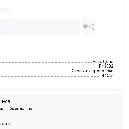
АвтоДело
1143582
Стальная проволока
44081
зинов
же — бесплатно
выдачи