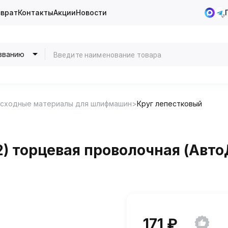
зврат
Контакты
Акции
Новости
званию
сходные материалы для шлифмашин
Круг лепестковый
) торцевая проволочная (Авто
171 ₽