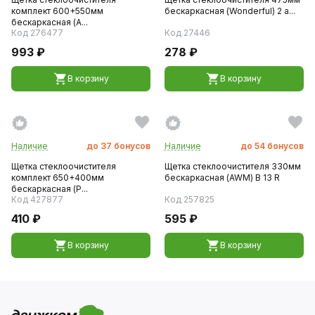
комплект 600+550мм
бескаркасная (Wonderful) 2 а...
бескаркасная (A...
Код 276477
Код 27446
993 ₽
278 ₽
В корзину
В корзину
Наличие
до
37
бонусов
Наличие
до
54
бонусов
Щетка стеклоочистителя
Щетка стеклоочистителя 330мм
комплект 650+400мм
бескаркасная (AWM) B 13 R
бескаркасная (P...
Код 427877
Код 257825
410 ₽
595 ₽
В корзину
В корзину