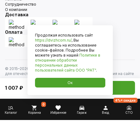
Сотрудничество
О компании
Доставка
Оплата
Продолжая использовать сайт
https://dvizhcom.ru/
, Вы
соглашаетесь на использование
cookie-файлов. Подробнее Вы
можете узнать в нашей
Политике в
отношении обработки
персональных данных
© 2015–
2026
Движком — сеть магазинов автозапчастей
пользователей сайта
ООО "РАТ"
.
для отечественных автомобилей и иномарок. Информация на сайте
носит исключительно информационный характер и не является
Ок
публичной офертой, определяемой положениями
1 007 ₽
Добавить в корзину
ст. 437 Гражданского кодекса РФ. Все права защищены.
4%+ скидка
0
Каталог
Корзина
Избранное
Гараж
Вход
СТО