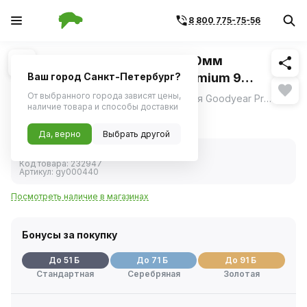
8 800 775-75-56
Похожие
1
/
4
Щетка стеклоочистителя 510мм
бескаркасная (Goodyear) Premium 9
Ваш город Санкт-Петербург?
переходников
От выбранного города зависят цены,
Бескаркасная щетка стеклоочистителя Goodyear Premium с уникальной системой креплений Clip Adapters с симметричным аэродинамическим спойлером обеспечивает плотное прилегание лезвия к стеклу и качественную очистку в том числе высокой скорости.
ещё
наличие товара и способы доставки
1 007 ₽
Да, верно
Выбрать другой
В наличии
Код товара:
232947
Артикул:
gy000440
Посмотреть наличие в магазинах
Бонусы за покупку
До 51 Б
До 71 Б
До 91 Б
Стандартная
Серебряная
Золотая