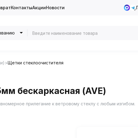
зврат
Контакты
Акции
Новости
званию
и)
Щетки стеклоочистителя
мм бескаркасная (AVE)
вномерное прилегание к ветровому стеклу с любым изгибом.