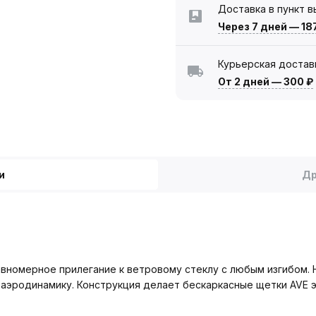
Доставка в пункт 
Через 7 дней
—
18
Курьерская достав
От 2 дней
—
300 ₽
и
Др
вномерное прилегание к ветровому стеклу с любым изгибом. 
аэродинамику. Конструкция делает бескаркасные щетки AVE э