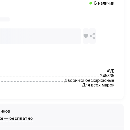
В наличии
AVE
245335
Дворники бескаркасные
Для всех марок
зинов
же — бесплатно