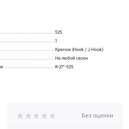
525
1
Крючок (Hook / J-Hook)
На любой сезон
ля
K-21"-525
Без оценки