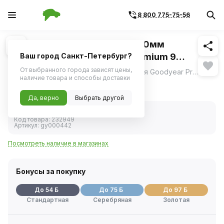
8 800 775-75-56
Похожие
1
/
4
Щетка стеклоочистителя 550мм
бескаркасная (Goodyear) Premium 9
Ваш город Санкт-Петербург?
переходников
От выбранного города зависят цены,
Бескаркасная щетка стеклоочистителя Goodyear Premium с уникальной системой креплений Clip Adapters с симметричным аэродинамическим спойлером обеспечивает плотное прилегание лезвия к стеклу и качественную очистку в том числе высокой скорости.
ещё
наличие товара и способы доставки
1 070 ₽
Да, верно
Выбрать другой
В наличии
Код товара:
232949
Артикул:
gy000442
Посмотреть наличие в магазинах
Бонусы за покупку
До 54 Б
До 75 Б
До 97 Б
Стандартная
Серебряная
Золотая