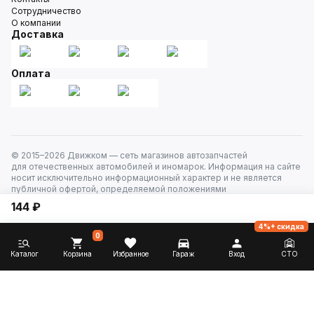
Сотрудничество
О компании
Доставка
Оплата
© 2015–
2026
Движком — сеть магазинов автозапчастей
для отечественных автомобилей и иномарок. Информация на сайте
носит исключительно информационный характер и не является
публичной офертой, определяемой положениями
ст. 437 Гражданского кодекса РФ. Все права защищены.
144 ₽
4%+ скидка
0
Каталог
Корзина
Избранное
Гараж
Вход
СТО