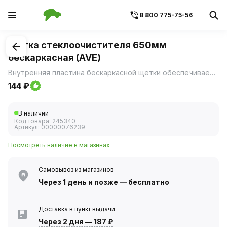
8 800 775-75-56
1
/
1
Щетка стеклоочистителя 650мм
бескаркасная (AVE)
Внутренняя пластина бескаркасной щетки обеспечивает равномерное прилегание к ветровому стеклу с любым изгибом.
144 ₽
В наличии
Код товара:
245340
Артикул:
00000076239
Посмотреть наличие в магазинах
Самовывоз из магазинов
Через 1 день
и позже — бесплатно
Доставка в пункт выдачи
Через 2 дня
—
187 ₽