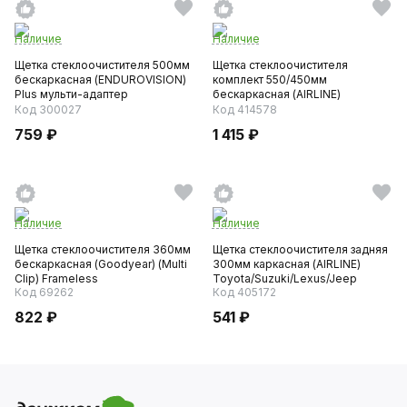
Наличие
Наличие
Щетка стеклоочистителя 500мм
Щетка стеклоочистителя
бескаркасная (ENDUROVISION)
комплект 550/450мм
Plus мульти-адаптер
бескаркасная (AIRLINE)
PREMIUM с кр...
Код 300027
Код 414578
759 ₽
1 415 ₽
Наличие
Наличие
Щетка стеклоочистителя 360мм
Щетка стеклоочистителя задняя
бескаркасная (Goodyear) (Multi
300мм каркасная (AIRLINE)
Clip) Frameless
Toyota/Suzuki/Lexus/Jeep
Код 69262
Код 405172
822 ₽
541 ₽