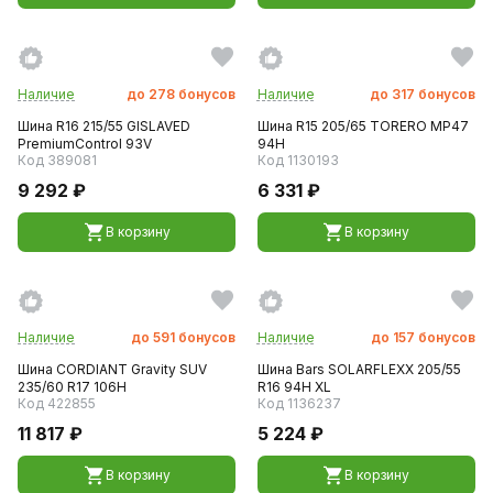
Наличие
до
278
бонусов
Наличие
до
317
бонусов
Шина R16 215/55 GISLAVED
Шина R15 205/65 TORERO MP47
PremiumControl 93V
94H
Код 389081
Код 1130193
9 292 ₽
6 331 ₽
В корзину
В корзину
Наличие
до
591
бонусов
Наличие
до
157
бонусов
Шина CORDIANT Gravity SUV
Шина Bars SOLARFLEXX 205/55
235/60 R17 106Н
R16 94H XL
Код 422855
Код 1136237
11 817 ₽
5 224 ₽
В корзину
В корзину