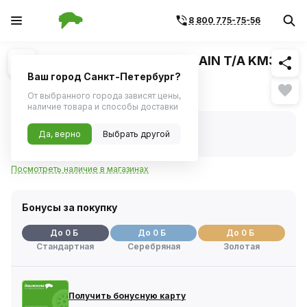
8 800 775-75-56
Похожие
1
/
1
Шина BFGOODRICH MUD TERRAIN T/A KM3
33X12.50 R15 108Q
Ваш город Санкт-Петербург?
Нет в наличии
От выбранного города зависят цены,
наличие товара и способы доставки
Нет в наличии
Да, верно
Выбрать другой
Код товара:
1113837
Артикул:
442737
Посмотреть наличие в магазинах
Бонусы за покупку
До 0 Б
До 0 Б
До 0 Б
Стандартная
Серебряная
Золотая
Получить бонусную карту