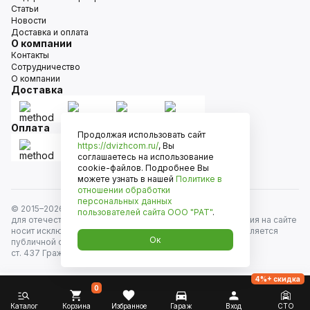
Статьи
Новости
Доставка и оплата
О компании
Контакты
Сотрудничество
О компании
Доставка
Оплата
Продолжая использовать сайт
https://dvizhcom.ru/
, Вы
соглашаетесь на использование
cookie-файлов. Подробнее Вы
можете узнать в нашей
Политике в
отношении обработки
персональных данных
© 2015–
2026
Движком — сеть магазинов автозапчастей
пользователей сайта
ООО "РАТ"
.
для отечественных автомобилей и иномарок. Информация на сайте
носит исключительно информационный характер и не является
Ок
публичной офертой, определяемой положениями
ст. 437 Гражданского кодекса РФ. Все права защищены.
4%+ скидка
0
Каталог
Корзина
Избранное
Гараж
Вход
СТО