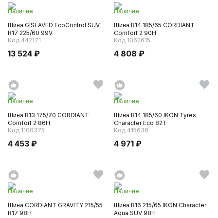
Наличие
Наличие
Шина GISLAVED EcoControl SUV
Шина R14 185/65 CORDIANT
R17 225/60 99V
Comfort 2 90H
Код 442171
Код 1062615
13 524 ₽
4 808 ₽
Наличие
Наличие
Шина R13 175/70 CORDIANT
Шина R14 185/60 IKON Tyres
Comfort 2 86H
Character Eco 82T
Код 1100375
Код 415638
4 453 ₽
4 971 ₽
Наличие
Наличие
Шина CORDIANT GRAVITY 215/55
Шина R16 215/65 IKON Character
R17 98H
Aqua SUV 98H