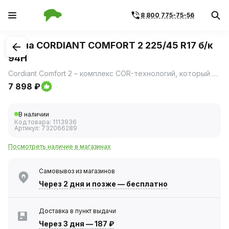
8 800 775-75-56
1
/
3
Шина CORDIANT COMFORT 2 225/45 R17 б/к
94H
Cordiant Comfort 2 – комплекс COR-технологий, который обеспечит не только надежное сцепление и безопасность, но и высокий уровень комфорта.
7 898 ₽
В наличии
Код товара:
1113936
Артикул:
732066289
Посмотреть наличие в магазинах
Самовывоз из магазинов
Через 2 дня
и позже — бесплатно
Доставка в пункт выдачи
Через 3 дня
—
187 ₽