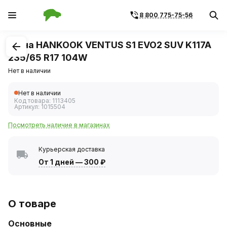
8 800 775-75-56
1
/
1
Шина HANKOOK VENTUS S1 EVO2 SUV K117A
235/65 R17 104W
Нет в наличии
Нет в наличии
Код товара:
1113405
Артикул:
1015504
Посмотреть наличие в магазинах
Курьерская доставка
От 1 дней
—
300 ₽
О товаре
Основные