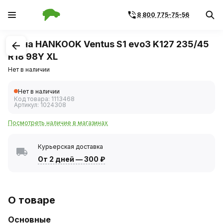
8 800 775-75-56
1
/
1
Шина HANKOOK Ventus S1 evo3 K127 235/45
R18 98Y XL
Нет в наличии
Нет в наличии
Код товара:
1113468
Артикул:
1024308
Посмотреть наличие в магазинах
Курьерская доставка
От 2 дней
—
300 ₽
О товаре
Основные