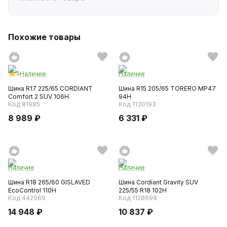
Похожие товары
5
Наличие
Наличие
Шина R17 225/65 CORDIANT
Шина R15 205/65 TORERO MP47
Comfort 2 SUV 106H
94H
Код 81985
Код 1130193
8 989 ₽
6 331 ₽
Наличие
Наличие
Шина R18 265/60 GISLAVED
Шина Cordiant Gravity SUV
EcoControl 110H
225/55 R18 102H
Код 442969
Код 1128698
14 948 ₽
10 837 ₽