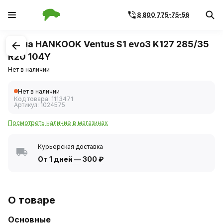
8 800 775-75-56
1
/
1
Шина HANKOOK Ventus S1 evo3 K127 285/35
R20 104Y
Нет в наличии
Нет в наличии
Код товара:
1113471
Артикул:
1024575
Посмотреть наличие в магазинах
Курьерская доставка
От 1 дней
—
300 ₽
О товаре
Основные