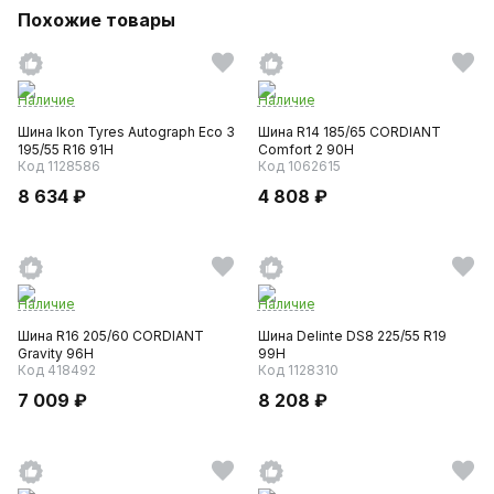
Похожие товары
Наличие
Наличие
Шина Ikon Tyres Autograph Eco 3
Шина R14 185/65 CORDIANT
195/55 R16 91H
Comfort 2 90H
Код 1128586
Код 1062615
8 634 ₽
4 808 ₽
Наличие
Наличие
Шина R16 205/60 CORDIANT
Шина Delinte DS8 225/55 R19
Gravity 96H
99H
Код 418492
Код 1128310
7 009 ₽
8 208 ₽