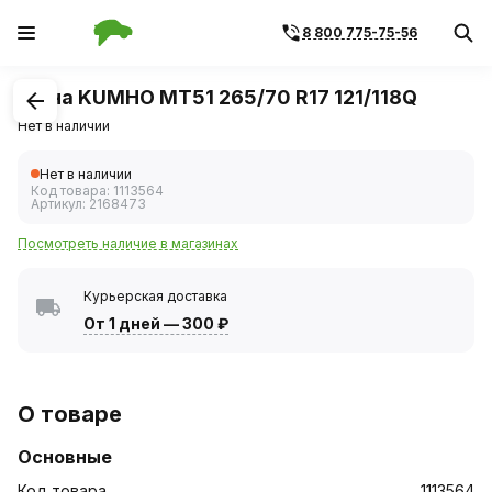
8 800 775-75-56
1
/
1
Шина KUMHO MT51 265/70 R17 121/118Q
Нет в наличии
Нет в наличии
Код товара:
1113564
Артикул:
2168473
Посмотреть наличие в магазинах
Курьерская доставка
От 1 дней
—
300 ₽
О товаре
Основные
Код товара
1113564