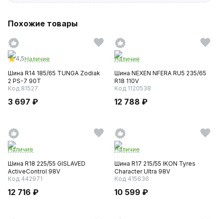
Похожие товары
4,5
Наличие
Наличие
Шина R14 185/65 TUNGA Zodiak
Шина NEXEN NFERA RU5 235/65
2 PS-7 90T
R18 110V
Код 81527
Код 1120538
3 697 ₽
12 788 ₽
Наличие
Наличие
Шина R18 225/55 GISLAVED
Шина R17 215/55 IKON Tyres
ActiveControl 98V
Character Ultra 98V
Код 442971
Код 415636
12 716 ₽
10 599 ₽