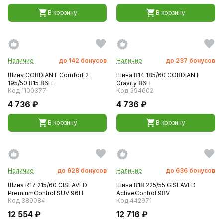
В корзину
В корзину
Наличие
до
142
бонусов
Наличие
до
237
бонусов
Шина CORDIANT Comfort 2
Шина R14 185/60 CORDIANT
195/50 R15 86H
Gravity 86Н
Код 1100377
Код 394602
4 736 ₽
4 736 ₽
В корзину
В корзину
Наличие
до
628
бонусов
Наличие
до
636
бонусов
Шина R17 215/60 GISLAVED
Шина R18 225/55 GISLAVED
PremiumControl SUV 96H
ActiveControl 98V
Код 389084
Код 442971
12 554 ₽
12 716 ₽