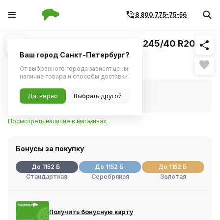
8 800 775-75-56
Похожие
1
/
1
Шина MICHELIN Pilot Sport 4 S 245/40 R20
99Y XL ZP
Ваш город Санкт-Петербург?
Нет в наличии
От выбранного города зависят цены,
наличие товара и способы доставки
Нет в наличии
Да, верно
Выбрать другой
Код товара:
1113600
Артикул:
238305
Посмотреть наличие в магазинах
Бонусы за покупку
До 1152 Б
До 1152 Б
До 1152 Б
Стандартная
Серебряная
Золотая
Получить бонусную карту