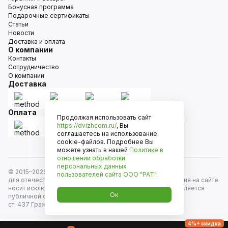
Бонусная программа
Подарочные сертификаты
Статьи
Новости
Доставка и оплата
О компании
Контакты
Сотрудничество
О компании
Доставка
Оплата
Продолжая использовать сайт
https://dvizhcom.ru/
, Вы
соглашаетесь на использование
cookie-файлов. Подробнее Вы
можете узнать в нашей
Политике в
отношении обработки
персональных данных
© 2015–
2026
Движком — сеть магазинов автозапчастей
пользователей сайта
ООО "РАТ"
.
для отечественных автомобилей и иномарок. Информация на сайте
носит исключительно информационный характер и не является
Ок
публичной офертой, определяемой положениями
ст. 437 Гражданского кодекса РФ. Все права защищены.
4%+ скидка