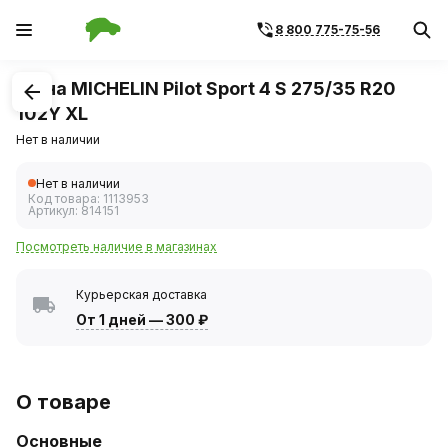
8 800 775-75-56
1
/
1
Шина MICHELIN Pilot Sport 4 S 275/35 R20
102Y XL
Нет в наличии
Нет в наличии
Код товара:
1113953
Артикул:
814151
Посмотреть наличие в магазинах
Курьерская доставка
От 1 дней
—
300 ₽
О товаре
Основные