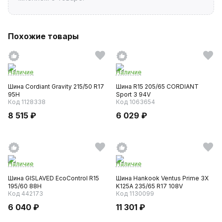
Похожие товары
Наличие
Наличие
Шина Cordiant Gravity 215/50 R17
Шина R15 205/65 CORDIANT
95H
Sport 3 94V
Код 1128338
Код 1063654
8 515 ₽
6 029 ₽
Наличие
Наличие
Шина GISLAVED EcoControl R15
Шина Hankook Ventus Prime 3X
195/60 88H
K125A 235/65 R17 108V
Код 442173
Код 1130099
6 040 ₽
11 301 ₽