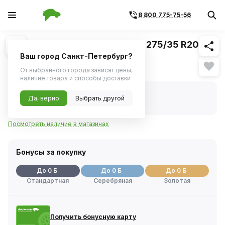
8 800 775-75-56
Похожие
1
/
1
Шина MICHELIN Pilot Sport 4 S 275/35 R20
102Y XL ZP
Ваш город Санкт-Петербург?
Нет в наличии
От выбранного города зависят цены,
наличие товара и способы доставки
Нет в наличии
Да, верно
Выбрать другой
Код товара:
1113556
Артикул:
200803
Посмотреть наличие в магазинах
Бонусы за покупку
До 0 Б
До 0 Б
До 0 Б
Стандартная
Серебряная
Золотая
Получить бонусную карту