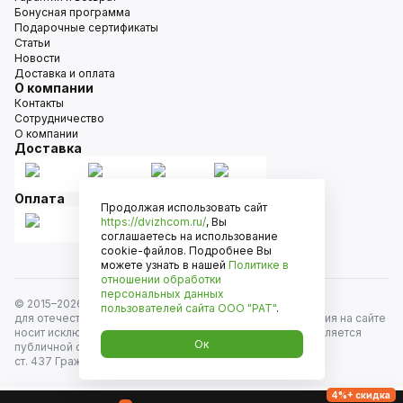
Бонусная программа
Подарочные сертификаты
Статьи
Новости
Доставка и оплата
О компании
Контакты
Сотрудничество
О компании
Доставка
Оплата
Продолжая использовать сайт
https://dvizhcom.ru/
, Вы
соглашаетесь на использование
cookie-файлов. Подробнее Вы
можете узнать в нашей
Политике в
отношении обработки
персональных данных
© 2015–
2026
Движком — сеть магазинов автозапчастей
пользователей сайта
ООО "РАТ"
.
для отечественных автомобилей и иномарок. Информация на сайте
носит исключительно информационный характер и не является
Ок
публичной офертой, определяемой положениями
ст. 437 Гражданского кодекса РФ. Все права защищены.
4%+ скидка