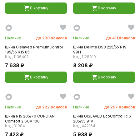
В корзину
В корзину
Наличие
до
230
бонусов
Наличие
до
411
бонусов
Шина Gislaved PremiumControl
Шина Delinte DS8 225/55 R19
195/55 R15 85H
99H
Код 1136402
Код 1128310
7 638 ₽
8 208 ₽
В корзину
В корзину
Наличие
до
222
бонусов
Наличие
до
297
бонусов
Шина R15 205/70 CORDIANT
Шина GISLAVED EcoControl R16
Comfort 2 SUV 100T
205/55 91V
Код 81984
Код 442164
7 423 ₽
5 938 ₽