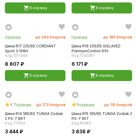
В корзину
В корзину
Наличие
до
264
бонусов
Наличие
до
185
бонусов
Шина R17 225/65 CORDIANT
Шина R16 205/55 GISLAVED
Sport 3 106H
PremiumControl 91H
Код 1011349
Код 1130087
8 807 ₽
6 171 ₽
В корзину
В корзину
4,7
5
Наличие
до
173
бонусов
Наличие
до
115
бонусов
Шина R14 185/60 TUNGA Zodiak
Шина R15 195/65 TUNGA Zodiak 2
2 PS-7 86T
PS-7 95T
Код 77654
Код 81983
3 444 ₽
3 838 ₽