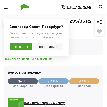
8 800 775-75-56
Похожие
1
/
1
Шина MICHELIN Pilot Sport 4 S 295/35 R21
107Y XL MO1
Ваш город Санкт-Петербург?
Нет в наличии
От выбранного города зависят цены,
наличие товара и способы доставки
Нет в наличии
Да, верно
Выбрать другой
Код товара:
1113164
Артикул:
032543
Посмотреть наличие в магазинах
Бонусы за покупку
До 0 Б
До 0 Б
До 0 Б
Стандартная
Серебряная
Золотая
Получить бонусную карту