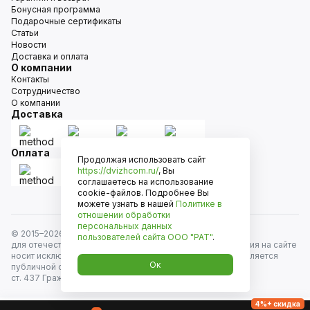
Бонусная программа
Подарочные сертификаты
Статьи
Новости
Доставка и оплата
О компании
Контакты
Сотрудничество
О компании
Доставка
Оплата
Продолжая использовать сайт
https://dvizhcom.ru/
, Вы
соглашаетесь на использование
cookie-файлов. Подробнее Вы
можете узнать в нашей
Политике в
отношении обработки
персональных данных
© 2015–
2026
Движком — сеть магазинов автозапчастей
пользователей сайта
ООО "РАТ"
.
для отечественных автомобилей и иномарок. Информация на сайте
носит исключительно информационный характер и не является
Ок
публичной офертой, определяемой положениями
ст. 437 Гражданского кодекса РФ. Все права защищены.
4%+ скидка