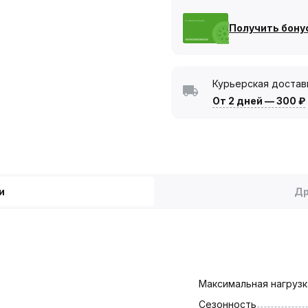
Получить бону
Курьерская достав
От 2 дней
—
300 ₽
и
Др
Максимальная нагрузка
Сезонность