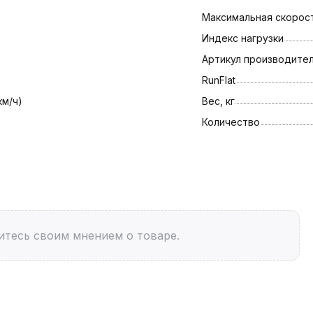
Максимальная скорост
Индекс нагрузки
Артикул производите
RunFlat
км/ч)
Вес, кг
Количество
итесь своим мнением о товаре.