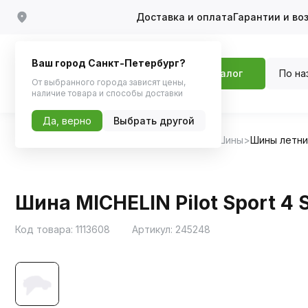
Доставка и оплата
Гарантии и во
Ваш город Санкт-Петербург?
По на
Каталог
От выбранного города зависят цены,
наличие товара и способы доставки
Да, верно
Выбрать другой
Главная
Каталог
Шины, диски, колпаки
Шины
Шины летн
Шина MICHELIN Pilot Sport 4 S
Код товара:
1113608
Артикул:
245248