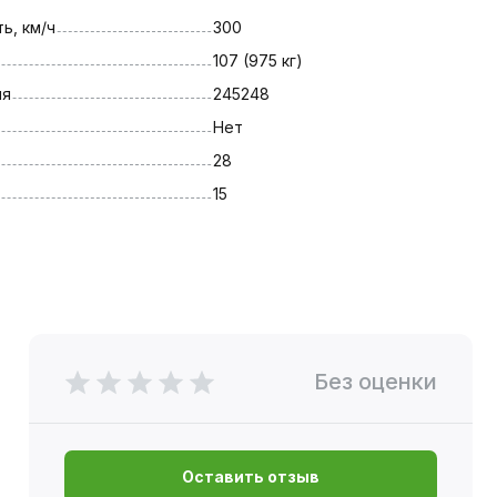
ь, км/ч
300
107 (975 кг)
ля
245248
Нет
28
15
Без оценки
Оставить отзыв