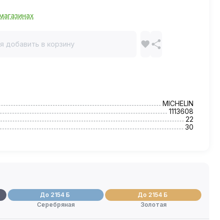
магазинах
я добавить в корзину
MICHELIN
1113608
22
30
До 2154 Б
До 2154 Б
Серебряная
Золотая