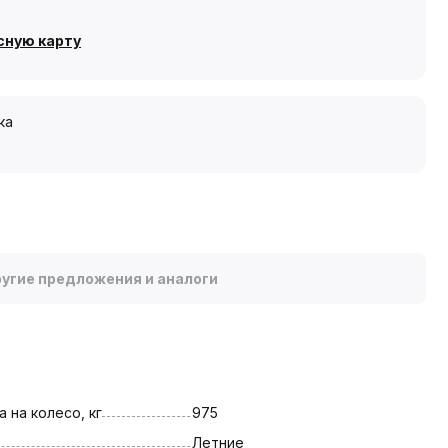
сную карту
ка
угие предложения и аналоги
 на колесо, кг
975
Летние