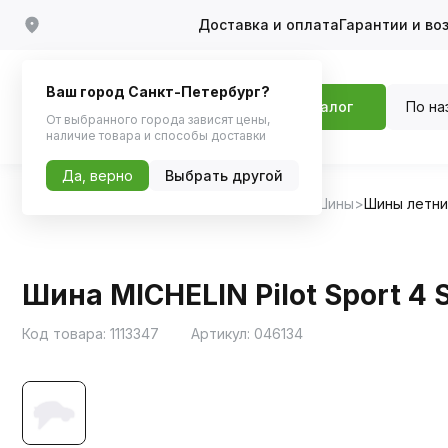
Доставка и оплата
Гарантии и во
Ваш город Санкт-Петербург?
По на
Каталог
От выбранного города зависят цены,
наличие товара и способы доставки
Да, верно
Выбрать другой
Главная
Каталог
Шины, диски, колпаки
Шины
Шины летн
Шина MICHELIN Pilot Sport 4 
Код товара:
1113347
Артикул:
046134