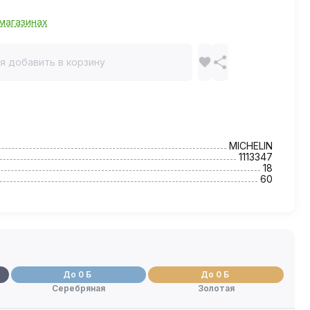
магазинах
я добавить в корзину
MICHELIN
1113347
18
60
До 0 Б
До 0 Б
Серебряная
Золотая