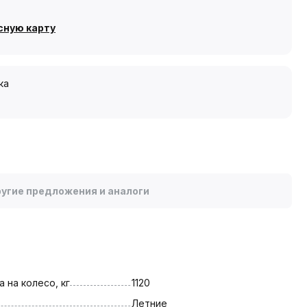
сную карту
ка
угие предложения и аналоги
 на колесо, кг
1120
Летние