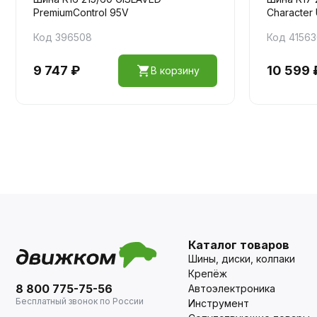
PremiumControl 95V
Character 
Код 396508
Код 4156
9 747 ₽
10 599 
В корзину
Каталог товаров
Шины, диски, колпаки
Крепёж
8 800 775-75-56
Автоэлектроника
Бесплатный звонок по России
Инструмент