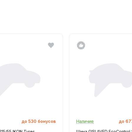
до
530
бонусов
Наличие
до
67
215/55 IKON Tyres
Шина GISLAVED EcoControl