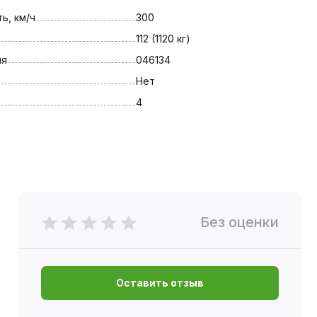
ь, км/ч
300
112 (1120 кг)
ля
046134
Нет
4
Без оценки
Оставить отзыв