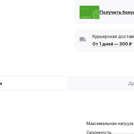
Получить бону
Курьерская достав
От 1 дней
—
300 ₽
и
Др
Максимальная нагрузка
Сезонность