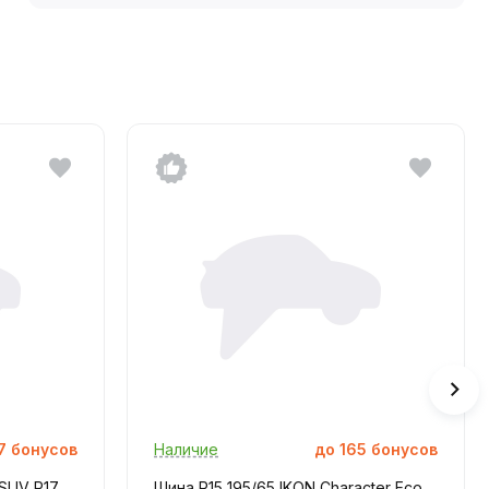
7
бонусов
Наличие
до
165
бонусов
 SUV R17
Шина R15 195/65 IKON Character Eco