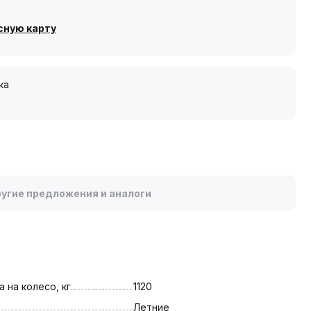
сную карту
ка
угие предложения и аналоги
 на колесо, кг
1120
Летние