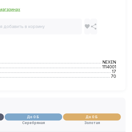
магазинах
я добавить в корзину
NEXEN
1114001
17
70
До 0 Б
До 0 Б
Серебряная
Золотая