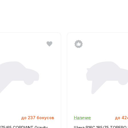
до
237
бонусов
Наличие
до
42
175/65 CORDIANT Gravity
Шина R16C 185/75 TORERO