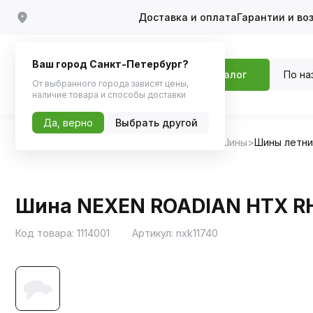
Доставка и оплата
Гарантии и во
Ваш город Санкт-Петербург?
По на
Каталог
От выбранного города зависят цены,
наличие товара и способы доставки
Да, верно
Выбрать другой
Главная
Каталог
Шины, диски, колпаки
Шины
Шины летн
Шина NEXEN ROADIAN HTX RH5
Код товара:
1114001
Артикул:
nxk11740