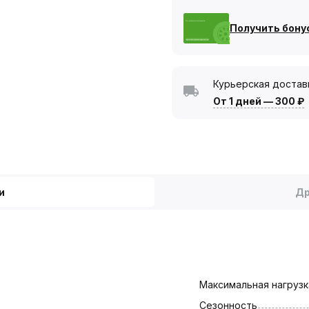
Получить бону
Курьерская достав
От 1 дней
—
300 ₽
и
Др
Максимальная нагрузка
Сезонность