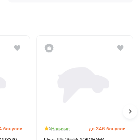
4
бонусов
Наличие
до
346
бонусов
5
 MPS330
Шина R15 195/55 YOKOHAMA