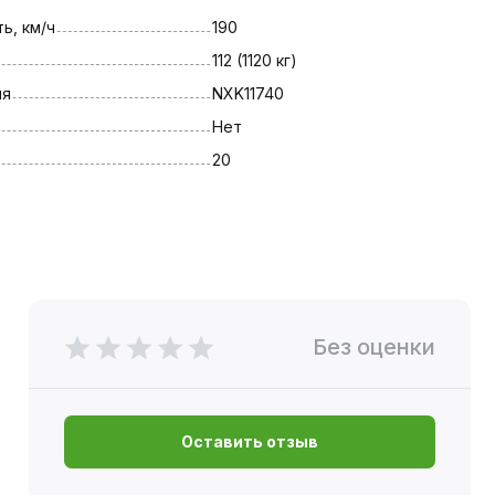
ь, км/ч
190
112 (1120 кг)
ля
NXK11740
Нет
20
Без оценки
Оставить отзыв