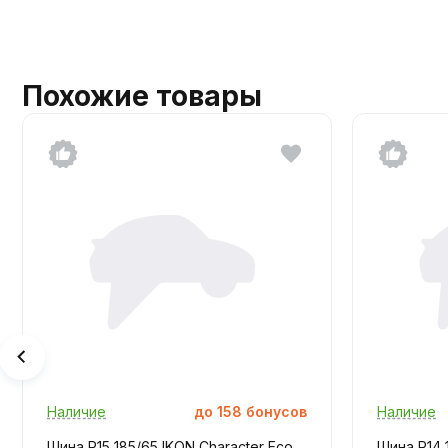
Похожие товары
Наличие
до
158
бонусов
Наличие
Шина R15 185/65 IKON Character Eco
Шина R14 