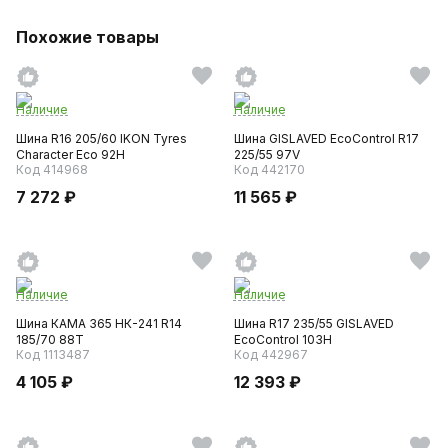
Похожие товары
Наличие
Наличие
Шина R16 205/60 IKON Tyres
Шина GISLAVED EcoControl R17
Character Eco 92H
225/55 97V
Код 414968
Код 442170
7 272 ₽
11 565 ₽
Наличие
Наличие
Шина КАМА 365 НК-241 R14
Шина R17 235/55 GISLAVED
185/70 88T
EcoControl 103H
Код 1113487
Код 442967
4 105 ₽
12 393 ₽