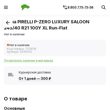
8 800 775-75-56
1
/
1
Шина PIRELLI P-ZERO LUXURY SALOON
245/40 R21 100Y XL Run-Flat
Нет в наличии
Нет в наличии
Код товара:
1113618
Артикул:
2618100
Посмотреть наличие в магазинах
Курьерская доставка
От 1 дней
—
300 ₽
О товаре
Основные