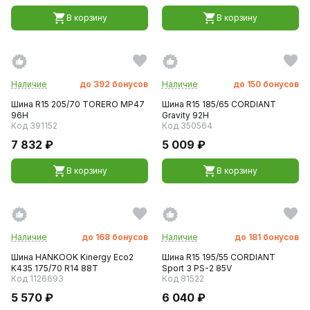
В корзину
В корзину
Наличие
до
392
бонусов
Наличие
до
150
бонусов
Шина R15 205/70 TORERO MP47
Шина R15 185/65 CORDIANT
96H
Gravity 92H
Код 391152
Код 350564
7 832 ₽
5 009 ₽
В корзину
В корзину
Наличие
до
168
бонусов
Наличие
до
181
бонусов
Шина HANKOOK Kinergy Eco2
Шина R15 195/55 CORDIANT
K435 175/70 R14 88T
Sport 3 PS-2 85V
Код 1126693
Код 81522
5 570 ₽
6 040 ₽