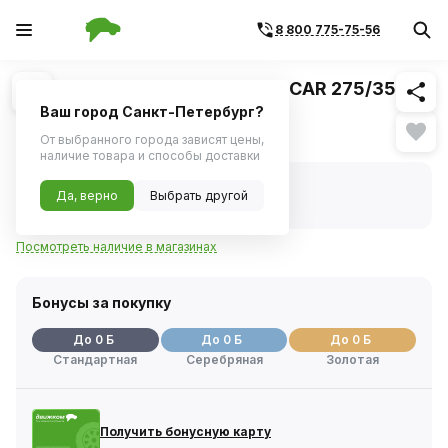
8 800 775-75-56
Похожие
1
/
1
Шина PIRELLI P-ZERO SPORTS CAR 275/35
R20 102Y XL
Ваш город Санкт-Петербург?
Нет в наличии
От выбранного города зависят цены,
наличие товара и способы доставки
Нет в наличии
Да, верно
Выбрать другой
Код товара:
1113628
Артикул:
2727700
Посмотреть наличие в магазинах
Бонусы за покупку
До 0 Б
До 0 Б
До 0 Б
Стандартная
Серебряная
Золотая
Получить бонусную карту