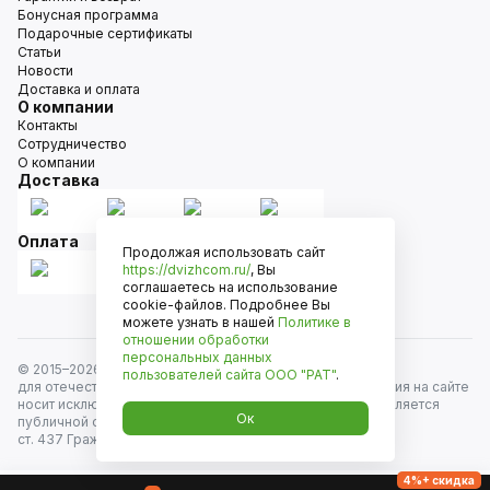
Бонусная программа
Подарочные сертификаты
Статьи
Новости
Доставка и оплата
О компании
Контакты
Сотрудничество
О компании
Доставка
Оплата
Продолжая использовать сайт
https://dvizhcom.ru/
, Вы
соглашаетесь на использование
cookie-файлов. Подробнее Вы
можете узнать в нашей
Политике в
отношении обработки
персональных данных
© 2015–
2026
Движком — сеть магазинов автозапчастей
пользователей сайта
ООО "РАТ"
.
для отечественных автомобилей и иномарок. Информация на сайте
носит исключительно информационный характер и не является
Ок
публичной офертой, определяемой положениями
ст. 437 Гражданского кодекса РФ. Все права защищены.
4%+ скидка